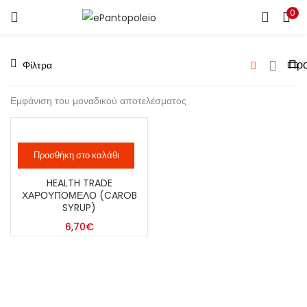
0
ΣΎΝΔΕΣΗ
ΕΓΓΡΑΦΉ
Φίλτρα
ΕΙΣΑΓΆΓΕΤΕ ΤΟ ΌΝΟΜΑ ΧΡΉΣΤΗ ΚΑΙ ΤΟΝ ΚΩΔΙΚΌ
ΠΡΌΣΒΑΣΉΣ ΣΑΣ ΓΙΑ ΝΑ ΣΥΝΔΕΘΕΊΤΕ.
Εμφάνιση του μοναδικού αποτελέσματος
Προσθήκη στο καλάθι
Θυμήσου με
HEALTH TRADE
ΧΑΡΟΥΠΌΜΕΛΟ (CAROB
SYRUP)
6,70
€
Ξεχάσατε τον κωδικό σας;