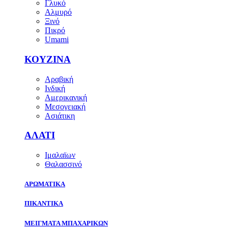
Γλυκό
Αλμυρό
Ξινό
Πικρό
Umami
ΚΟΥΖΙΝΑ
Αραβική
Ινδική
Αμερικανική
Μεσογειακή
Ασιάτικη
ΑΛΑΤΙ
Ιμαλαϊων
Θαλασσινό
ΑΡΩΜΑΤΙΚΑ
ΠΙΚΑΝΤΙΚΑ
ΜΕΙΓΜΑΤΑ ΜΠΑΧΑΡΙΚΩΝ