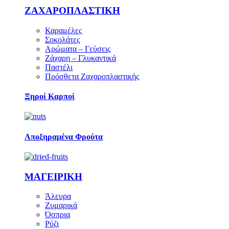
ΖΑΧΑΡΟΠΛΑΣΤΙΚΗ
Καραμέλες
Σοκολάτες
Αρώματα – Γεύσεις
Ζάχαρη – Γλυκαντικά
Παστέλι
Πρόσθετα Ζαχαροπλαστικής
Ξηροί Καρποί
Αποξηραμένα Φρούτα
ΜΑΓΕΙΡΙΚΗ
Άλευρα
Ζυμαρικά
Όσπρια
Ρύζι