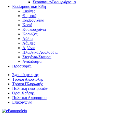
Σκούπισμα-Σφουγγάρισμα
Εκκλησιαστικά Είδη
Εικόνες
Θυμιατά
Καρβουνάκια
Κεριά
Κομποσχοίνια
Κορνίζες
Λάδια
Λάμπες
Λιβάνια
Πλαστικά Λουλούδια
Στεφάνια-Σταυροί
Αναλώσιμα
Προσφορές
Σχετικά με εμάς
Τρόποι Αποστολής
Τρόποι Πληρωμής
Πολιτική επιστροφών
Όροι Χρήσης
Πολιτική Απορρήτου
Επικοινωνία