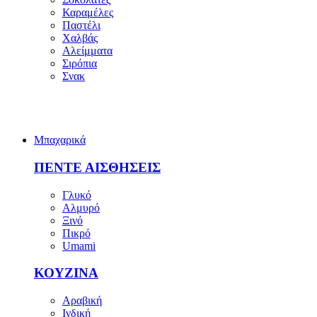
Καραμέλες
Παστέλι
Χαλβάς
Αλείμματα
Σιρόπια
Σνακ
Μπαχαρικά
ΠΕΝΤΕ ΑΙΣΘΗΣΕΙΣ
Γλυκό
Αλμυρό
Ξινό
Πικρό
Umami
ΚΟΥΖΙΝΑ
Αραβική
Ινδική