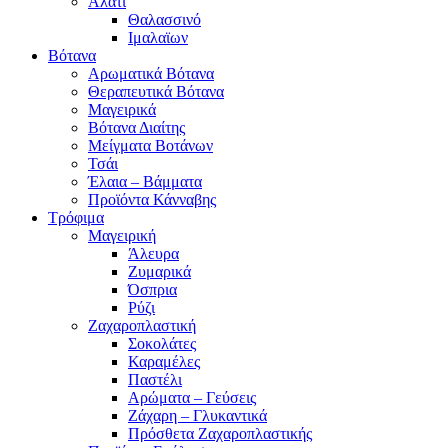
Αλάτι
Θαλασσινό
Ιμαλαϊων
Βότανα
Αρωματικά Βότανα
Θεραπευτικά Βότανα
Μαγειρικά
Βότανα Διαίτης
Μείγματα Βοτάνων
Τσάι
Έλαια – Βάμματα
Προϊόντα Κάνναβης
Τρόφιμα
Μαγειρική
Άλευρα
Ζυμαρικά
Όσπρια
Ρύζι
Ζαχαροπλαστική
Σοκολάτες
Καραμέλες
Παστέλι
Αρώματα – Γεύσεις
Ζάχαρη – Γλυκαντικά
Πρόσθετα Ζαχαροπλαστικής