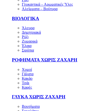
Γλυκαντικά – Αρωματικές Ύλες
Αλείμματα – Βούτυρα
ΒΙΟΛΟΓΙΚΑ
Άλευρα
Δημητριακά
Ρύζι
Ζυμαρικά
Έλαια
Σιρόπια
ΡΟΦΗΜΑΤΑ ΧΩΡΙΣ ΖΑΧΑΡΗ
Χυμοί
Γάλατα
Κακάο
Τσάι
Καφές
ΓΛΥΚΑ ΧΩΡΙΣ ΖΑΧΑΡΗ
Βουτήματα
Σοκολάτες