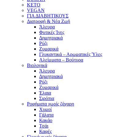
KETO
VEGAN
ΓΙΑ ΔΙΑΒΗΤΙΚΟΥΣ
Διατροφή & Νέα Ζωή
Άλευρα
Φυτικές Ίνες
Δημητριακά
Ρύζι
Ζυμαρικά
Γλυκαντικά – Αρωματικές Ύλες
Αλείμματα – Βούτυρα
Βιολογικά
Άλευρα
Δημητριακά
Ρύζι
Ζυμαρικά
Έλαια
Σιρόπια
Ροφήματα χωρίς ζάχαρη
Χυμοί
Γάλατα
Κακάο
Τσάι
Καφές
Γλυκά χωρίς ζάχαρη