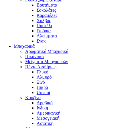
Βουτήματα
Σοκολάτες
Καραμέλες
Χαλβάς
Παστέλι
Σιρόπια
Αλείμματα
Σνακ
Μπαχαρικά
Αρωματικά Μπαχαρικά
Πικάντικα
Μείγματα Μπαχαρικών
Πέντε Αισθήσεις
Γλυκό
Αλμυρό
Ξινό
Πικρό
Umami
Κουζίνα
Αραβική
Ινδική
Αμερικανική
Μεσογειακή
Ασιάτικη