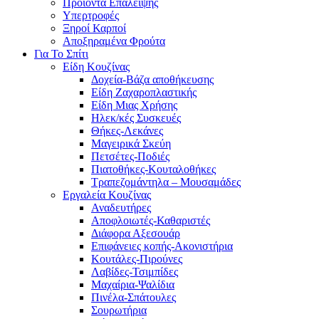
Προϊόντα Επάλειψης
Υπερτροφές
Ξηροί Καρποί
Αποξηραμένα Φρούτα
Για Το Σπίτι
Είδη Κουζίνας
Δοχεία-Βάζα αποθήκευσης
Είδη Ζαχαροπλαστικής
Είδη Μιας Χρήσης
Ηλεκ/κές Συσκευές
Θήκες-Λεκάνες
Μαγειρικά Σκεύη
Πετσέτες-Ποδιές
Πιατοθήκες-Κουταλοθήκες
Τραπεζομάντηλα – Μουσαμάδες
Εργαλεία Κουζίνας
Αναδευτήρες
Αποφλοιωτές-Καθαριστές
Διάφορα Αξεσουάρ
Επιφάνειες κοπής-Ακονιστήρια
Κουτάλες-Πιρούνες
Λαβίδες-Τσιμπίδες
Μαχαίρια-Ψαλίδια
Πινέλα-Σπάτουλες
Σουρωτήρια