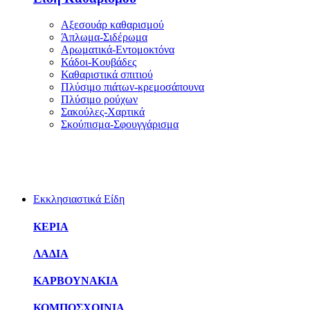
Αξεσουάρ καθαρισμού
Άπλωμα-Σιδέρωμα
Αρωματικά-Εντομοκτόνα
Κάδοι-Κουβάδες
Καθαριστικά σπιτιού
Πλύσιμο πιάτων-κρεμοσάπουνα
Πλύσιμο ρούχων
Σακούλες-Χαρτικά
Σκούπισμα-Σφουγγάρισμα
Εκκλησιαστικά Είδη
ΚΕΡΙΑ
ΛΑΔΙΑ
ΚΑΡΒΟΥΝΑΚΙΑ
ΚΟΜΠΟΣΧΟΙΝΙΑ