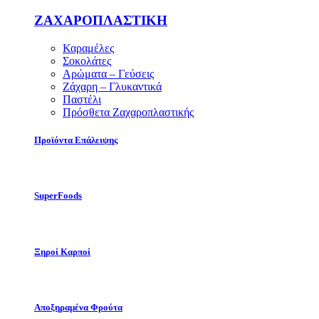
ΖΑΧΑΡΟΠΛΑΣΤΙΚΗ
Καραμέλες
Σοκολάτες
Αρώματα – Γεύσεις
Ζάχαρη – Γλυκαντικά
Παστέλι
Πρόσθετα Ζαχαροπλαστικής
Προϊόντα Επάλειψης
SuperFoods
Ξηροί Καρποί
Αποξηραμένα Φρούτα