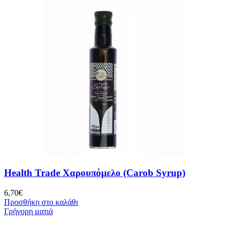
Health Trade Χαρουπόμελο (Carob Syrup)
6,70
€
Προσθήκη στο καλάθι
Γρήγορη ματιά