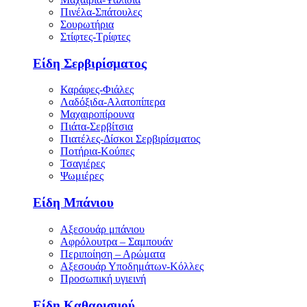
Πινέλα-Σπάτουλες
Σουρωτήρια
Στίφτες-Τρίφτες
Είδη Σερβιρίσματος
Καράφες-Φιάλες
Λαδόξιδα-Αλατοπίπερα
Μαχαιροπίρουνα
Πιάτα-Σερβίτσια
Πιατέλες-Δίσκοι Σερβιρίσματος
Ποτήρια-Κούπες
Τσαγιέρες
Ψωμιέρες
Είδη Μπάνιου
Αξεσουάρ μπάνιου
Αφρόλουτρα – Σαμπουάν
Περιποίηση – Αρώματα
Αξεσουάρ Υποδημάτων-Κόλλες
Προσωπική υγιεινή
Είδη Καθαρισμού