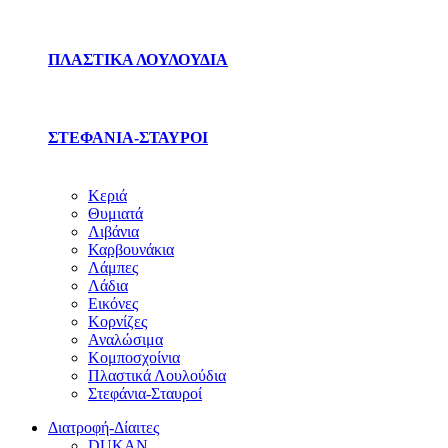
ΠΛΑΣΤΙΚΑ ΛΟΥΛΟΥΔΙΑ
ΣΤΕΦΑΝΙΑ-ΣΤΑΥΡΟΙ
Κεριά
Θυμιατά
Λιβάνια
Καρβουνάκια
Λάμπες
Λάδια
Εικόνες
Κορνίζες
Αναλώσιμα
Κομποσχοίνια
Πλαστικά Λουλούδια
Στεφάνια-Σταυροί
Διατροφή-Δίαιτες
DUKAN