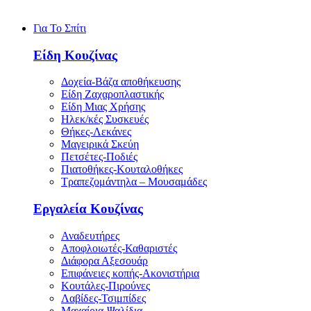
Για Το Σπίτι
Είδη Κουζίνας
Δοχεία-Βάζα αποθήκευσης
Είδη Ζαχαροπλαστικής
Είδη Μιας Χρήσης
Ηλεκ/κές Συσκευές
Θήκες-Λεκάνες
Μαγειρικά Σκεύη
Πετσέτες-Ποδιές
Πιατοθήκες-Κουταλοθήκες
Τραπεζομάντηλα – Μουσαμάδες
Εργαλεία Κουζίνας
Αναδευτήρες
Αποφλοιωτές-Καθαριστές
Διάφορα Αξεσουάρ
Επιφάνειες κοπής-Ακονιστήρια
Κουτάλες-Πιρούνες
Λαβίδες-Τσιμπίδες
Μαχαίρια-Ψαλίδια