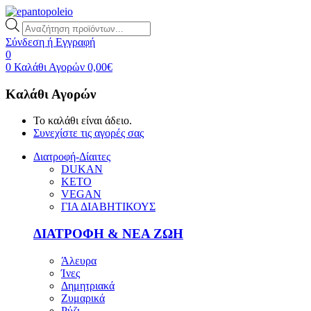
Products
search
Σύνδεση ή Εγγραφή
0
0
Καλάθι Αγορών
0,00
€
Καλάθι Αγορών
Το καλάθι είναι άδειο.
Συνεχίστε τις αγορές σας
Διατροφή-Δίαιτες
DUKAN
KETO
VEGAN
ΓΙΑ ΔΙΑΒΗΤΙΚΟΥΣ
ΔΙΑΤΡΟΦΗ & ΝΕΑ ΖΩΗ
Άλευρα
Ίνες
Δημητριακά
Ζυμαρικά
Ρύζι