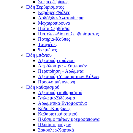
Στίφτες-Τρίφτες
Είδη Σερβιρίσματος
Καράφες-Φιάλες
Λαδόξιδα-Αλατοπίπερα
Μαχαιροπίρουνα
Πιάτα-Σερβίτσια
Πιατέλες-Δίσκοι Σερβιρίσματος
Ποτήρια-Κούπες
Τσαγιέρες
Ψωμιέρες
Είδη μπάνιου
Αξεσουάρ μπάνιου
Αφρόλουτρα – Σαμπουάν
Περιποίηση – Αρώματα
Αξεσουάρ Υποδημάτων-Κόλλες
Προσωπική υγιεινή
Είδη καθαρισμού
Αξεσουάρ καθαρισμού
Άπλωμα-Σιδέρωμα
Αρωματικά-Εντομοκτόνα
Κάδοι-Κουβάδες
Καθαριστικά σπιτιού
Πλύσιμο πιάτων-κρεμοσάπουνα
Πλύσιμο ρούχων
Σακούλες-Χαρτικά