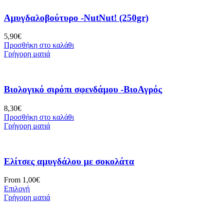
Αμυγδαλοβούτυρο -NutNut! (250gr)
5,90
€
Προσθήκη στο καλάθι
Γρήγορη ματιά
Βιολογικό σιρόπι σφενδάμου -ΒιοΑγρός
8,30
€
Προσθήκη στο καλάθι
Γρήγορη ματιά
Ελίτσες αμυγδάλου με σοκολάτα
From
1,00
€
Επιλογή
Γρήγορη ματιά