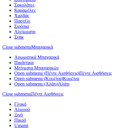
Σοκολάτες
Καραμέλες
Χαλβάς
Παστέλι
Σιρόπια
Αλείμματα
Σνακ
Close submenu
Μπαχαρικά
Αρωματικά Μπαχαρικά
Πικάντικα
Μείγματα Μπαχαρικών
Open submenu (Πέντε Αισθήσεις)
Πέντε Αισθήσεις
Open submenu (Κουζίνα)
Κουζίνα
Open submenu (Αλάτι)
Αλάτι
Close submenu
Πέντε Αισθήσεις
Γλυκό
Αλμυρό
Ξινό
Πικρό
Umami