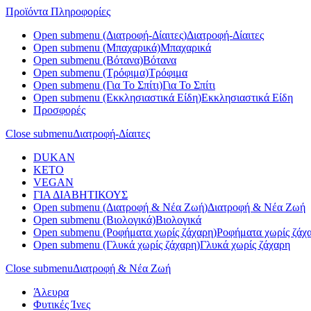
Προϊόντα
Πληροφορίες
Open submenu (Διατροφή-Δίαιτες)
Διατροφή-Δίαιτες
Open submenu (Μπαχαρικά)
Μπαχαρικά
Open submenu (Βότανα)
Βότανα
Open submenu (Τρόφιμα)
Τρόφιμα
Open submenu (Για Το Σπίτι)
Για Το Σπίτι
Open submenu (Εκκλησιαστικά Είδη)
Εκκλησιαστικά Είδη
Προσφορές
Close submenu
Διατροφή-Δίαιτες
DUKAN
KETO
VEGAN
ΓΙΑ ΔΙΑΒΗΤΙΚΟΥΣ
Open submenu (Διατροφή & Νέα Ζωή)
Διατροφή & Νέα Ζωή
Open submenu (Βιολογικά)
Βιολογικά
Open submenu (Ροφήματα χωρίς ζάχαρη)
Ροφήματα χωρίς ζάχ
Open submenu (Γλυκά χωρίς ζάχαρη)
Γλυκά χωρίς ζάχαρη
Close submenu
Διατροφή & Νέα Ζωή
Άλευρα
Φυτικές Ίνες