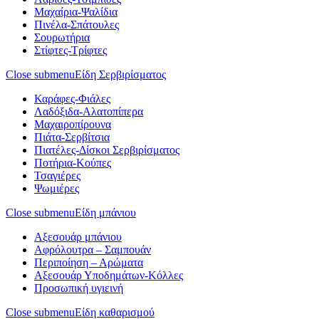
Μαχαίρια-Ψαλίδια
Πινέλα-Σπάτουλες
Σουρωτήρια
Στίφτες-Τρίφτες
Close submenu
Είδη Σερβιρίσματος
Καράφες-Φιάλες
Λαδόξιδα-Αλατοπίπερα
Μαχαιροπίρουνα
Πιάτα-Σερβίτσια
Πιατέλες-Δίσκοι Σερβιρίσματος
Ποτήρια-Κούπες
Τσαγιέρες
Ψωμιέρες
Close submenu
Είδη μπάνιου
Αξεσουάρ μπάνιου
Αφρόλουτρα – Σαμπουάν
Περιποίηση – Αρώματα
Αξεσουάρ Υποδημάτων-Κόλλες
Προσωπική υγιεινή
Close submenu
Είδη καθαρισμού