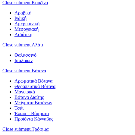
Close submenu
Κουζίνα
Αραβική
Ινδική
Αμερικανική
Μεσογειακή
Ασιάτικη
Close submenu
Αλάτι
Θαλασσινό
Ιμαλαϊων
Close submenu
Βότανα
Αρωματικά Βότανα
Θεραπευτικά Βότανα
Μαγειρικά
Βότανα Διαίτης
Μείγματα Βοτάνων
Τσάι
Έλαια – Βάμματα
Προϊόντα Κάνναβης
Close submenu
Τρόφιμα