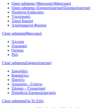
Open submenu (Μαγειρική)
Μαγειρική
Open submenu (Ζαχαροπλαστική)
Ζαχαροπλαστική
Προϊόντα Επάλειψης
Υπερτροφές
Ξηροί Καρποί
Αποξηραμένα Φρούτα
Close submenu
Μαγειρική
Άλευρα
Ζυμαρικά
Όσπρια
Ρύζι
Close submenu
Ζαχαροπλαστική
Σοκολάτες
Καραμέλες
Παστέλι
Αρώματα – Γεύσεις
Ζάχαρη – Γλυκαντικά
Πρόσθετα Ζαχαροπλαστικής
Close submenu
Για Το Σπίτι