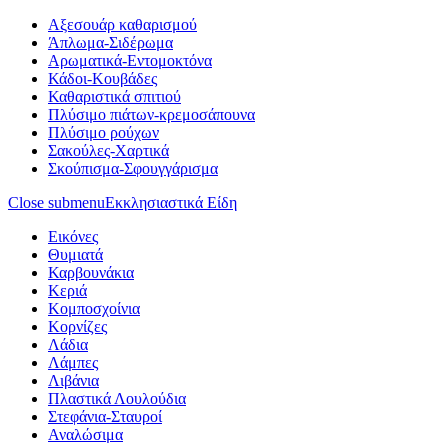
Αξεσουάρ καθαρισμού
Άπλωμα-Σιδέρωμα
Αρωματικά-Εντομοκτόνα
Κάδοι-Κουβάδες
Καθαριστικά σπιτιού
Πλύσιμο πιάτων-κρεμοσάπουνα
Πλύσιμο ρούχων
Σακούλες-Χαρτικά
Σκούπισμα-Σφουγγάρισμα
Close submenu
Εκκλησιαστικά Είδη
Εικόνες
Θυμιατά
Καρβουνάκια
Κεριά
Κομποσχοίνια
Κορνίζες
Λάδια
Λάμπες
Λιβάνια
Πλαστικά Λουλούδια
Στεφάνια-Σταυροί
Αναλώσιμα