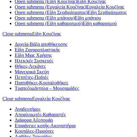
Open submenu (Είδη Κουζίνας)
Είδη Κουζίνας
Open submenu (Εργαλεία Κουζίνας)
Εργαλεία Κουζίνας
Open submenu (Είδη Σερβιρίσματος)
Είδη Σερβιρίσματος
Open submenu (Είδη μπάνιου)
Είδη μπάνιου
Open submenu (Είδη καθαρισμού)
Είδη καθαρισμού
Close submenu
Είδη Κουζίνας
Δοχεία-Βάζα αποθήκευσης
Είδη Ζαχαροπλαστικής
Είδη Μιας Χρήσης
Ηλεκ/κές Συσκευές
Θήκες-Λεκάνες
Μαγειρικά Σκεύη
Πετσέτες-Ποδιές
Πιατοθήκες-Κουταλοθήκες
Τραπεζομάντηλα – Μουσαμάδες
Close submenu
Εργαλεία Κουζίνας
Αναδευτήρες
Αποφλοιωτές-Καθαριστές
Διάφορα Αξεσουάρ
Επιφάνειες κοπής-Ακονιστήρια
Κουτάλες-Πιρούνες
Λαβίδες-Τσιμπίδες