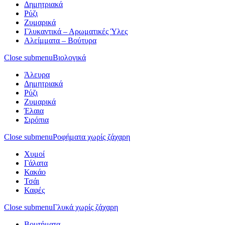
Δημητριακά
Ρύζι
Ζυμαρικά
Γλυκαντικά – Αρωματικές Ύλες
Αλείμματα – Βούτυρα
Close submenu
Βιολογικά
Άλευρα
Δημητριακά
Ρύζι
Ζυμαρικά
Έλαια
Σιρόπια
Close submenu
Ροφήματα χωρίς ζάχαρη
Χυμοί
Γάλατα
Κακάο
Τσάι
Καφές
Close submenu
Γλυκά χωρίς ζάχαρη
Βουτήματα