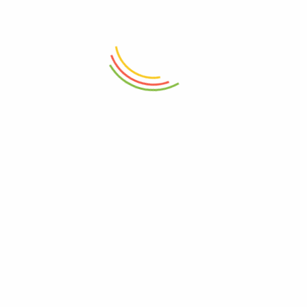
Πληροφορίες
Σχετικά με εμάς
Όροι Χρήσης
Πολιτική Απορρήτου
Επικοινωνία
Χρήσιμα
Τρόποι Αποστολής
Τρόποι Πληρωμής