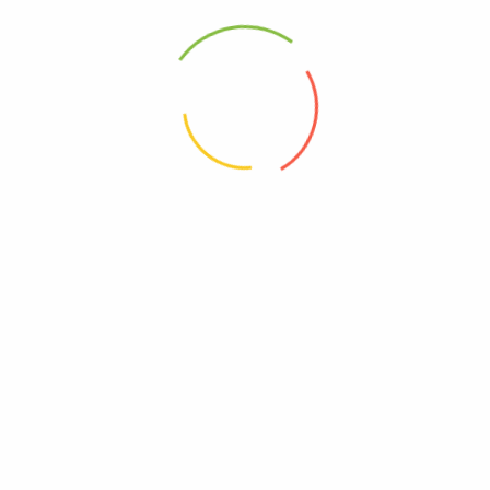
ΓΛΥΚΌΡΙΖΑ
ΓΟΡΓΟΓΙΆΝΝΗ
ΧΟΝΔΡΟΚΟΜΜΈΝΗ
ΙΕΡΟΒΌΤΑΝΟ
From
1,40
€
From
3,50
€
Επιλογή
Επιλογή
Προσφορά
Προσφορά
ΔΊΚΤΑΜΟ ΦΎΛΛΑ –
ΔΥΌΣΜΟΣ ΤΡΙΜΜΈΝΟΣ
ΈΡΩΝΤΑΣ
From
2,50
€
From
0,80
€
Επιλογή
Επιλογή
1
2
3
4
5