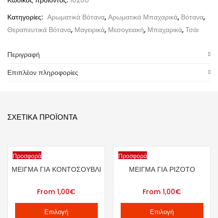
Κωδικός προϊόντος:
10200
Κατηγορίες:
Αρωματικά Βότανα
,
Αρωματικά Μπαχαρικά
,
Βότανα
,
Θεραπευτικά Βότανα
,
Μαγειρικά
,
Μεσογειακή
,
Μπαχαρικά
,
Τσάι
Περιγραφή
Επιπλέον πληροφορίες
ΣΧΕΤΙΚΆ ΠΡΟΪΌΝΤΑ
Προσφορά
Προσφορά
ΜΕΊΓΜΑ ΓΙΑ ΚΟΝΤΟΣΟΎΒΛΙ
ΜΕΊΓΜΑ ΓΙΑ ΡΙΖΌΤΟ
From
1,00
€
From
1,00
€
Επιλογή
Επιλογή