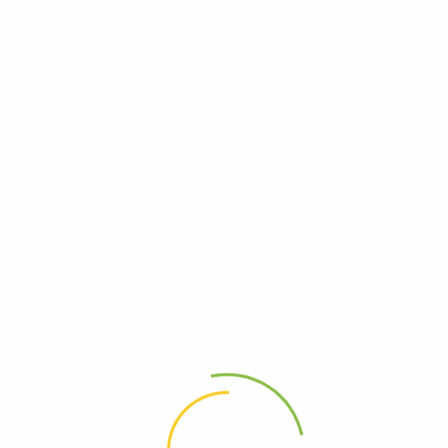
ι θαλασσινό Κοράλλι -Χοντρό
Αλάτι θαλασσινό Κορά
0,50
€
0,50
€
m
From
2
3
4
…
19
20
21