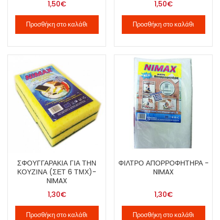
1,50
€
1,50
€
Προσθήκη στο καλάθι
Προσθήκη στο καλάθι
ΣΦΟΥΓΓΑΡΆΚΙΑ ΓΙΑ ΤΗΝ
ΦΊΛΤΡΟ ΑΠΟΡΡΟΦΗΤΉΡΑ -
ΚΟΥΖΊΝΑ (ΣΕΤ 6 ΤΜΧ)-
NIMAX
NIMAX
1,30
€
1,30
€
Προσθήκη στο καλάθι
Προσθήκη στο καλάθι