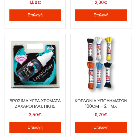
1,50
€
2,00
€
Επιλογή
Επιλογή
ΒΡΏΣΙΜΑ ΥΓΡΆ ΧΡΏΜΑΤΑ
ΚΟΡΔΌΝΙΑ ΥΠΟΔΗΜΆΤΩΝ
ΖΑΧΑΡΟΠΛΑΣΤΙΚΉΣ
100CM – 2 ΤΜΧ
3,50
€
0,70
€
Επιλογή
Επιλογή