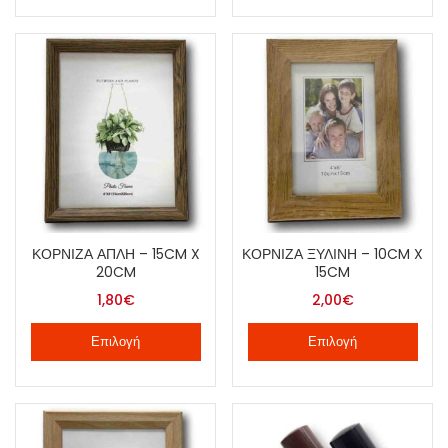
ΚΟΡΝΊΖΑ ΑΠΛΉ – 15CM X
ΚΟΡΝΊΖΑ ΞΎΛΙΝΗ – 10CM X
20CM
15CM
1,80
€
2,00
€
Επιλογή
Επιλογή