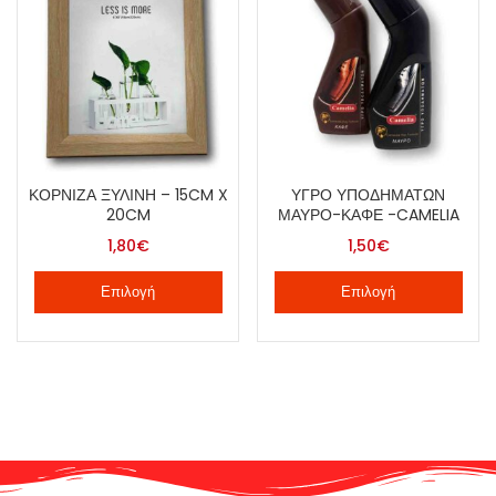
ΚΟΡΝΊΖΑ ΞΎΛΙΝΗ – 15CM X
ΥΓΡΌ ΥΠΟΔΗΜΆΤΩΝ
20CM
ΜΑΎΡΟ-ΚΑΦΈ -CAMELIA
1,80
€
1,50
€
Επιλογή
Επιλογή