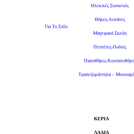
Ηλεκ/κές Συσκευές
Θήκες-Λεκάνες
Για Το Σπίτι
Μαγειρικά Σκεύη
Πετσέτες-Ποδιές
Πιατοθήκες-Κουταλοθήκε
Τραπεζομάντηλα – Μουσαμ
ΚΕΡΙΑ
ΛΑΔΙΑ