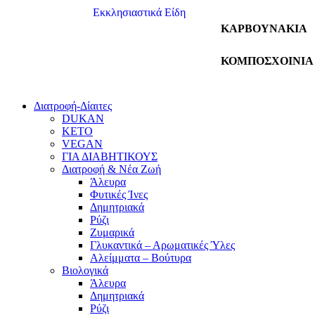
Εκκλησιαστικά Είδη
ΚΑΡΒΟΥΝΑΚΙΑ
ΚΟΜΠΟΣΧΟΙΝΙΑ
Διατροφή-Δίαιτες
DUKAN
KETO
VEGAN
ΓΙΑ ΔΙΑΒΗΤΙΚΟΥΣ
Διατροφή & Νέα Ζωή
Άλευρα
Φυτικές Ίνες
Δημητριακά
Ρύζι
Ζυμαρικά
Γλυκαντικά – Αρωματικές Ύλες
Αλείμματα – Βούτυρα
Βιολογικά
Άλευρα
Δημητριακά
Ρύζι