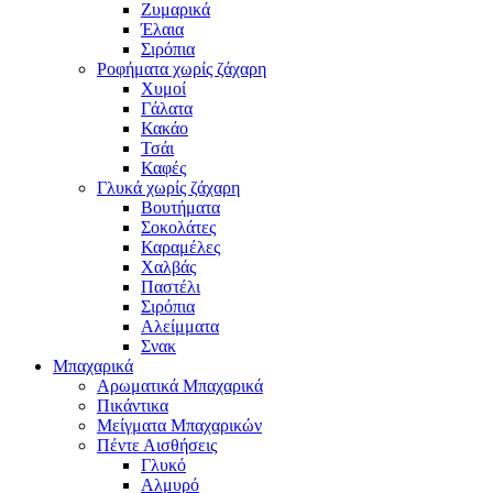
Ζυμαρικά
Έλαια
Σιρόπια
Ροφήματα χωρίς ζάχαρη
Χυμοί
Γάλατα
Κακάο
Τσάι
Καφές
Γλυκά χωρίς ζάχαρη
Βουτήματα
Σοκολάτες
Καραμέλες
Χαλβάς
Παστέλι
Σιρόπια
Αλείμματα
Σνακ
Μπαχαρικά
Αρωματικά Μπαχαρικά
Πικάντικα
Μείγματα Μπαχαρικών
Πέντε Αισθήσεις
Γλυκό
Αλμυρό