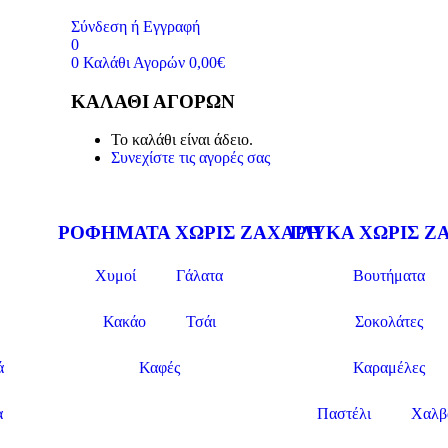
Σύνδεση ή Εγγραφή
0
0
Καλάθι Αγορών
0,00
€
ΚΑΛΆΘΙ ΑΓΟΡΏΝ
Το καλάθι είναι άδειο.
Συνεχίστε τις αγορές σας
ΡΟΦΗΜΑΤΑ ΧΩΡΙΣ ΖΑΧΑΡΗ
ΓΛΥΚΑ ΧΩΡΙΣ Ζ
Χυμοί
Γάλατα
Βουτήματα
Κακάο
Τσάι
Σοκολάτες
ά
Καφές
Καραμέλες
α
Παστέλι
Χαλβ