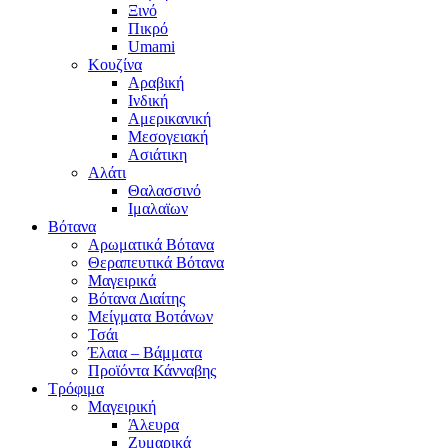
Ξινό
Πικρό
Umami
Κουζίνα
Αραβική
Ινδική
Αμερικανική
Μεσογειακή
Ασιάτικη
Αλάτι
Θαλασσινό
Ιμαλαϊων
Βότανα
Αρωματικά Βότανα
Θεραπευτικά Βότανα
Μαγειρικά
Βότανα Διαίτης
Μείγματα Βοτάνων
Τσάι
Έλαια – Βάμματα
Προϊόντα Κάνναβης
Τρόφιμα
Μαγειρική
Άλευρα
Ζυμαρικά