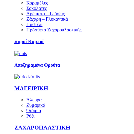
Καραμέλες
Σοκολάτες
Αρώματα – Γεύσεις
Ζάχαρη – Γλυκαντικά
Παστέλι
Πρόσθετα Ζαχαροπλαστικής
Ξηροί Καρποί
Αποξηραμένα Φρούτα
ΜΑΓΕΙΡΙΚΗ
Άλευρα
Ζυμαρικά
Όσπρια
Ρύζι
ΖΑΧΑΡΟΠΛΑΣΤΙΚΗ