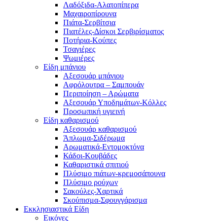
Λαδόξιδα-Αλατοπίπερα
Μαχαιροπίρουνα
Πιάτα-Σερβίτσια
Πιατέλες-Δίσκοι Σερβιρίσματος
Ποτήρια-Κούπες
Τσαγιέρες
Ψωμιέρες
Είδη μπάνιου
Αξεσουάρ μπάνιου
Αφρόλουτρα – Σαμπουάν
Περιποίηση – Αρώματα
Αξεσουάρ Υποδημάτων-Κόλλες
Προσωπική υγιεινή
Είδη καθαρισμού
Αξεσουάρ καθαρισμού
Άπλωμα-Σιδέρωμα
Αρωματικά-Εντομοκτόνα
Κάδοι-Κουβάδες
Καθαριστικά σπιτιού
Πλύσιμο πιάτων-κρεμοσάπουνα
Πλύσιμο ρούχων
Σακούλες-Χαρτικά
Σκούπισμα-Σφουγγάρισμα
Εκκλησιαστικά Είδη
Εικόνες