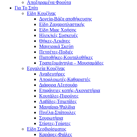
Αποξηραμένα Φρούτα
Για Το Σπίτι
Είδη Κουζίνας
Δοχεία-Βάζα αποθήκευσης
Είδη Ζαχαροπλαστικής
Είδη Μιας Χρήσης
Ηλεκ/κές Συσκευές
Θήκες-Λεκάνες
Μαγειρικά Σκεύη
Πετσέτες-Ποδιές
Πιατοθήκες-Κουταλοθήκες
Τραπεζομάντηλα – Μουσαμάδες
Εργαλεία Κουζίνας
Αναδευτήρες
Αποφλοιωτές-Καθαριστές
Διάφορα Αξεσουάρ
Επιφάνειες κοπής-Ακονιστήρια
Κουτάλες-Πιρούνες
Λαβίδες-Τσιμπίδες
Μαχαίρια-Ψαλίδια
Πινέλα-Σπάτουλες
Σουρωτήρια
Στίφτες-Τρίφτες
Είδη Σερβιρίσματος
Καράφες-Φιάλες