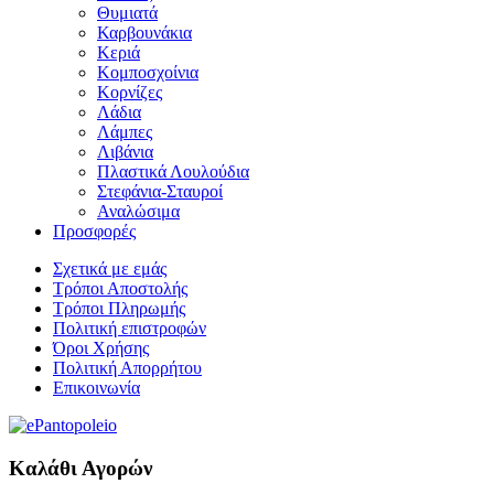
Θυμιατά
Καρβουνάκια
Κεριά
Κομποσχοίνια
Κορνίζες
Λάδια
Λάμπες
Λιβάνια
Πλαστικά Λουλούδια
Στεφάνια-Σταυροί
Αναλώσιμα
Προσφορές
Σχετικά με εμάς
Τρόποι Αποστολής
Τρόποι Πληρωμής
Πολιτική επιστροφών
Όροι Χρήσης
Πολιτική Απορρήτου
Επικοινωνία
Καλάθι Αγορών