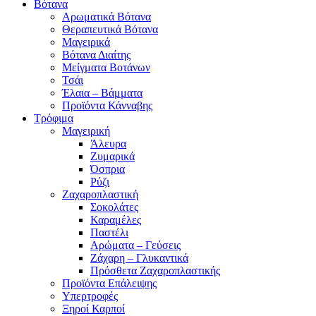
Βότανα
Αρωματικά Βότανα
Θεραπευτικά Βότανα
Μαγειρικά
Βότανα Διαίτης
Μείγματα Βοτάνων
Τσάι
Έλαια – Βάμματα
Προϊόντα Κάνναβης
Τρόφιμα
Μαγειρική
Άλευρα
Ζυμαρικά
Όσπρια
Ρύζι
Ζαχαροπλαστική
Σοκολάτες
Καραμέλες
Παστέλι
Αρώματα – Γεύσεις
Ζάχαρη – Γλυκαντικά
Πρόσθετα Ζαχαροπλαστικής
Προϊόντα Επάλειψης
Υπερτροφές
Ξηροί Καρποί