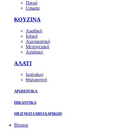
Πικρό
Umami
ΚΟΥΖΙΝΑ
Αραβική
Ινδική
Αμερικανική
Μεσογειακή
Ασιάτικη
ΑΛΑΤΙ
Ιμαλαϊων
Θαλασσινό
ΑΡΩΜΑΤΙΚΑ
ΠΙΚΑΝΤΙΚΑ
ΜΕΙΓΜΑΤΑ ΜΠΑΧΑΡΙΚΩΝ
Βότανα