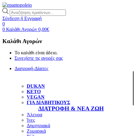
Products
search
Σύνδεση ή Εγγραφή
0
0
Καλάθι Αγορών
0,00
€
Καλάθι Αγορών
Το καλάθι είναι άδειο.
Συνεχίστε τις αγορές σας
Διατροφή-Δίαιτες
DUKAN
KETO
VEGAN
ΓΙΑ ΔΙΑΒΗΤΙΚΟΥΣ
ΔΙΑΤΡΟΦΗ & ΝΕΑ ΖΩΗ
Άλευρα
Ίνες
Δημητριακά
Ζυμαρικά