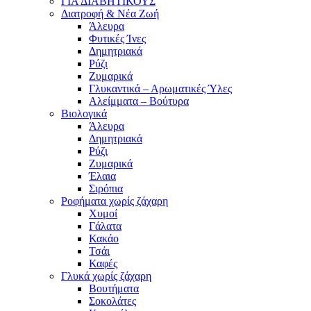
ΓΙΑ ΔΙΑΒΗΤΙΚΟΥΣ
Διατροφή & Νέα Ζωή
Άλευρα
Φυτικές Ίνες
Δημητριακά
Ρύζι
Ζυμαρικά
Γλυκαντικά – Αρωματικές Ύλες
Αλείμματα – Βούτυρα
Βιολογικά
Άλευρα
Δημητριακά
Ρύζι
Ζυμαρικά
Έλαια
Σιρόπια
Ροφήματα χωρίς ζάχαρη
Χυμοί
Γάλατα
Κακάο
Τσάι
Καφές
Γλυκά χωρίς ζάχαρη
Βουτήματα
Σοκολάτες