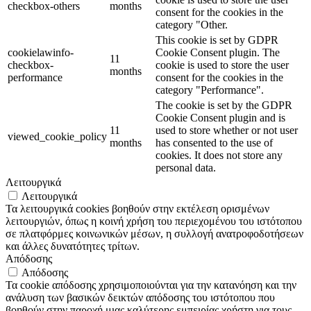
checkbox-others
months
consent for the cookies in the
category "Other.
This cookie is set by GDPR
cookielawinfo-
Cookie Consent plugin. The
11
checkbox-
cookie is used to store the user
months
performance
consent for the cookies in the
category "Performance".
The cookie is set by the GDPR
Cookie Consent plugin and is
11
used to store whether or not user
viewed_cookie_policy
months
has consented to the use of
cookies. It does not store any
personal data.
Λειτουργικά
Λειτουργικά
Τα λειτουργικά cookies βοηθούν στην εκτέλεση ορισμένων
λειτουργιών, όπως η κοινή χρήση του περιεχομένου του ιστότοπου
σε πλατφόρμες κοινωνικών μέσων, η συλλογή ανατροφοδοτήσεων
και άλλες δυνατότητες τρίτων.
Απόδοσης
Απόδοσης
Τα cookie απόδοσης χρησιμοποιούνται για την κατανόηση και την
ανάλυση των βασικών δεικτών απόδοσης του ιστότοπου που
βοηθούν στην παροχή μιας καλύτερης εμπειρίας χρήστη για τους