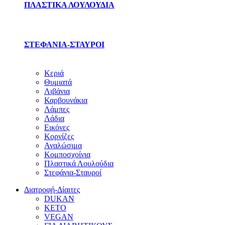
ΠΛΑΣΤΙΚΑ ΛΟΥΛΟΥΔΙΑ
ΣΤΕΦΑΝΙΑ-ΣΤΑΥΡΟΙ
Κεριά
Θυμιατά
Λιβάνια
Καρβουνάκια
Λάμπες
Λάδια
Εικόνες
Κορνίζες
Αναλώσιμα
Κομποσχοίνια
Πλαστικά Λουλούδια
Στεφάνια-Σταυροί
Διατροφή-Δίαιτες
DUKAN
KETO
VEGAN