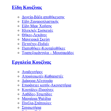
Είδη Κουζίνας
Δοχεία-Βάζα αποθήκευσης
Είδη Ζαχαροπλαστικής
Είδη Μιας Χρήσης
Ηλεκ/κές Συσκευές
Θήκες-Λεκάνες
Μαγειρικά Σκεύη
Πετσέτες-Ποδιές
Πιατοθήκες-Κουταλοθήκες
Τραπεζομάντηλα – Μουσαμάδες
Εργαλεία Κουζίνας
Αναδευτήρες
Αποφλοιωτές-Καθαριστές
Διάφορα Αξεσουάρ
Επιφάνειες κοπής-Ακονιστήρια
Κουτάλες-Πιρούνες
Λαβίδες-Τσιμπίδες
Μαχαίρια-Ψαλίδια
Πινέλα-Σπάτουλες
Σουρωτήρια