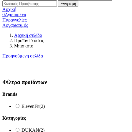
Αρχική
0
Αγαπημένα
Παραγγελίες
Λογαριασμός
Αρχική σελίδα
Προϊόν Γεύσεις
Μπισκότο
Προηγούμενη σελίδα
Φίλτρα προϊόντων
Brands
ElevenFit
(2)
Κατηγορίες
DUKAN
(2)