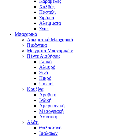
Καραμέλες
Χαλβάς
Παστέλι
Σιρόπια
Αλείμματα
Σνακ
Μπαχαρικά
Αρωματικά Μπαχαρικά
Πικάντικα
Μείγματα Μπαχαρικών
Πέντε Αισθήσεις
Γλυκό
Αλμυρό
Ξινό
Πικρό
Umami
Κουζίνα
Αραβική
Ινδική
Αμερικανική
Μεσογειακή
Ασιάτικη
Αλάτι
Θαλασσινό
Ιμαλαϊων