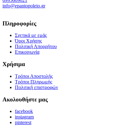
6995609021
info@epantopoleio.gr
Πληροφορίες
Σχετικά με εμάς
Όροι Χρήσης
Πολιτική Απορρήτου
Επικοινωνία
Χρήσιμα
Τρόποι Αποστολής
Τρόποι Πληρωμής
Πολιτική επιστροφών
Ακολουθήστε μας
facebook
instagram
pinterest
Copyright © 2024 epantopoleio.gr