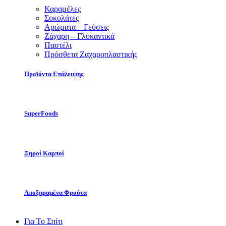
Καραμέλες
Σοκολάτες
Αρώματα – Γεύσεις
Ζάχαρη – Γλυκαντικά
Παστέλι
Πρόσθετα Ζαχαροπλαστικής
Προϊόντα Επάλειψης
SuperFoods
Ξηροί Καρποί
Αποξηραμένα Φρούτα
Για Το Σπίτι