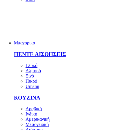
Μπαχαρικά
ΠΕΝΤΕ ΑΙΣΘΗΣΕΙΣ
Γλυκό
Αλμυρό
Ξινό
Πικρό
Umami
ΚΟΥΖΙΝΑ
Αραβική
Ινδική
Αμερικανική
Μεσογειακή
Ασιάτικη