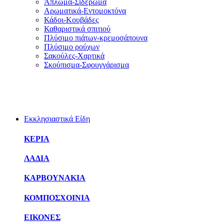
Άπλωμα-Σιδέρωμα
Αρωματικά-Εντομοκτόνα
Κάδοι-Κουβάδες
Καθαριστικά σπιτιού
Πλύσιμο πιάτων-κρεμοσάπουνα
Πλύσιμο ρούχων
Σακούλες-Χαρτικά
Σκούπισμα-Σφουγγάρισμα
Εκκλησιαστικά Είδη
ΚΕΡΙΑ
ΛΑΔΙΑ
ΚΑΡΒΟΥΝΑΚΙΑ
ΚΟΜΠΟΣΧΟΙΝΙΑ
ΕΙΚΟΝΕΣ