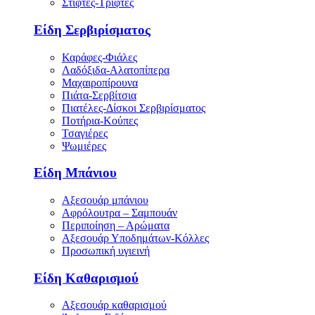
Στίφτες-Τρίφτες
Είδη Σερβιρίσματος
Καράφες-Φιάλες
Λαδόξιδα-Αλατοπίπερα
Μαχαιροπίρουνα
Πιάτα-Σερβίτσια
Πιατέλες-Δίσκοι Σερβιρίσματος
Ποτήρια-Κούπες
Τσαγιέρες
Ψωμιέρες
Είδη Μπάνιου
Αξεσουάρ μπάνιου
Αφρόλουτρα – Σαμπουάν
Περιποίηση – Αρώματα
Αξεσουάρ Υποδημάτων-Κόλλες
Προσωπική υγιεινή
Είδη Καθαρισμού
Αξεσουάρ καθαρισμού