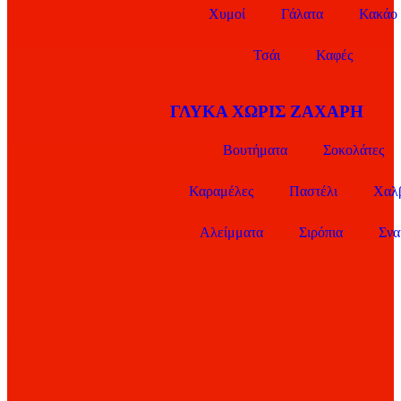
Χυμοί
Γάλατα
Κακάο
Τσάι
Καφές
ΓΛΥΚΑ ΧΩΡΙΣ ΖΑΧΑΡΗ
Βουτήματα
Σοκολάτες
Καραμέλες
Παστέλι
Χαλ
Αλείμματα
Σιρόπια
Σνα