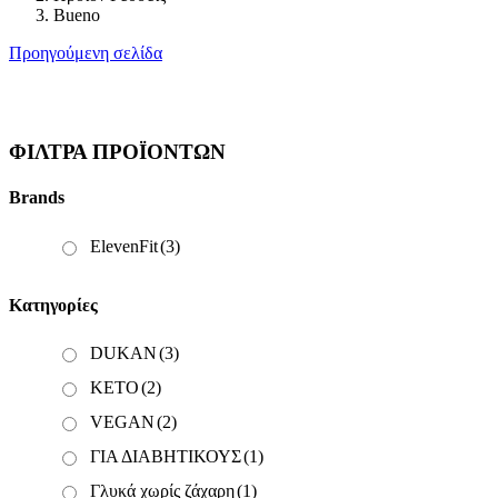
Bueno
Προηγούμενη σελίδα
ΦΊΛΤΡΑ ΠΡΟΪΌΝΤΩΝ
Brands
ElevenFit
(3)
Κατηγορίες
DUKAN
(3)
KETO
(2)
VEGAN
(2)
ΓΙΑ ΔΙΑΒΗΤΙΚΟΥΣ
(1)
Γλυκά χωρίς ζάχαρη
(1)