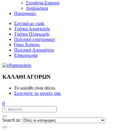
Στεφάνια-Σταυροί
Αναλώσιμα
Προσφορές
Σχετικά με εμάς
Τρόποι Αποστολής
Τρόποι Πληρωμής
Πολιτική επιστροφών
Όροι Χρήσης
Πολιτική Απορρήτου
Επικοινωνία
ΚΑΛΆΘΙ ΑΓΟΡΏΝ
Το καλάθι είναι άδειο.
Συνεχίστε τις αγορές σας
0
Search in: