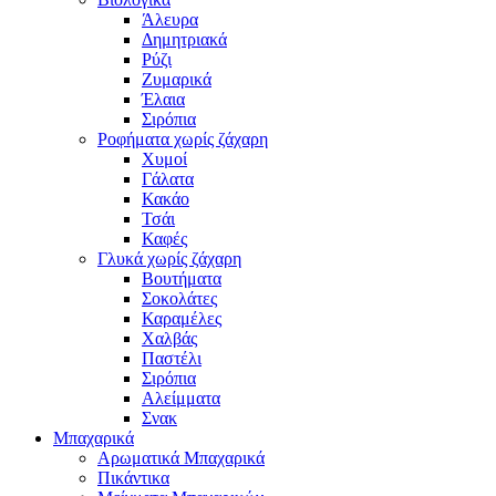
Άλευρα
Δημητριακά
Ρύζι
Ζυμαρικά
Έλαια
Σιρόπια
Ροφήματα χωρίς ζάχαρη
Χυμοί
Γάλατα
Κακάο
Τσάι
Καφές
Γλυκά χωρίς ζάχαρη
Βουτήματα
Σοκολάτες
Καραμέλες
Χαλβάς
Παστέλι
Σιρόπια
Αλείμματα
Σνακ
Μπαχαρικά
Αρωματικά Μπαχαρικά
Πικάντικα