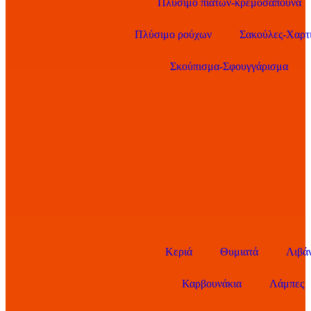
Πλύσιμο πιάτων-κρεμοσάπουνα
Πλύσιμο ρούχων
Σακούλες-Χαρτ
Σκούπισμα-Σφουγγάρισμα
Κεριά
Θυμιατά
Λιβάν
Καρβουνάκια
Λάμπες