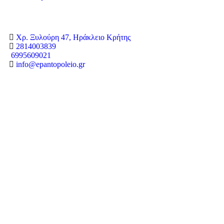
Χρ. Ξυλούρη 47, Ηράκλειο Κρήτης
2814003839
6995609021
info@epantopoleio.gr
Copyright © 2024 epantopoleio.gr