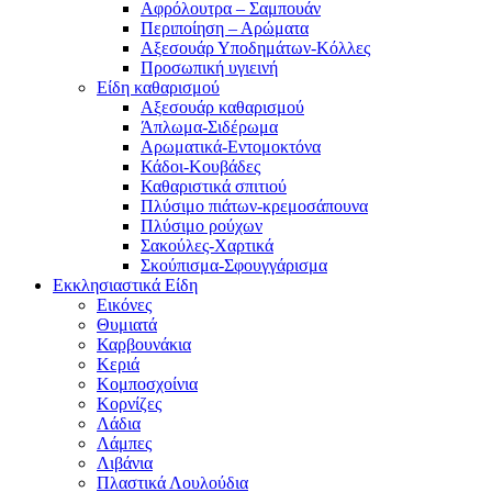
Αφρόλουτρα – Σαμπουάν
Περιποίηση – Αρώματα
Αξεσουάρ Υποδημάτων-Κόλλες
Προσωπική υγιεινή
Είδη καθαρισμού
Αξεσουάρ καθαρισμού
Άπλωμα-Σιδέρωμα
Αρωματικά-Εντομοκτόνα
Κάδοι-Κουβάδες
Καθαριστικά σπιτιού
Πλύσιμο πιάτων-κρεμοσάπουνα
Πλύσιμο ρούχων
Σακούλες-Χαρτικά
Σκούπισμα-Σφουγγάρισμα
Εκκλησιαστικά Είδη
Εικόνες
Θυμιατά
Καρβουνάκια
Κεριά
Κομποσχοίνια
Κορνίζες
Λάδια
Λάμπες
Λιβάνια
Πλαστικά Λουλούδια