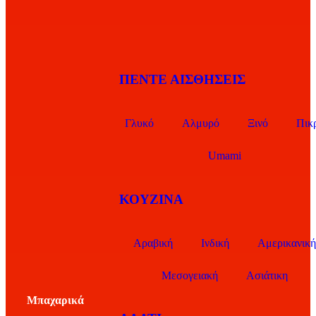
ΠΕΝΤΕ ΑΙΣΘΗΣΕΙΣ
Γλυκό
Αλμυρό
Ξινό
Πικ
Umami
ΚΟΥΖΙΝΑ
Αραβική
Ινδική
Αμερικανική
Μεσογειακή
Ασιάτικη
Μπαχαρικά