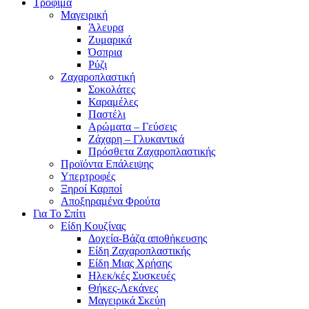
Τρόφιμα
Μαγειρική
Άλευρα
Ζυμαρικά
Όσπρια
Ρύζι
Ζαχαροπλαστική
Σοκολάτες
Καραμέλες
Παστέλι
Αρώματα – Γεύσεις
Ζάχαρη – Γλυκαντικά
Πρόσθετα Ζαχαροπλαστικής
Προϊόντα Επάλειψης
Υπερτροφές
Ξηροί Καρποί
Αποξηραμένα Φρούτα
Για Το Σπίτι
Είδη Κουζίνας
Δοχεία-Βάζα αποθήκευσης
Είδη Ζαχαροπλαστικής
Είδη Μιας Χρήσης
Ηλεκ/κές Συσκευές
Θήκες-Λεκάνες
Μαγειρικά Σκεύη