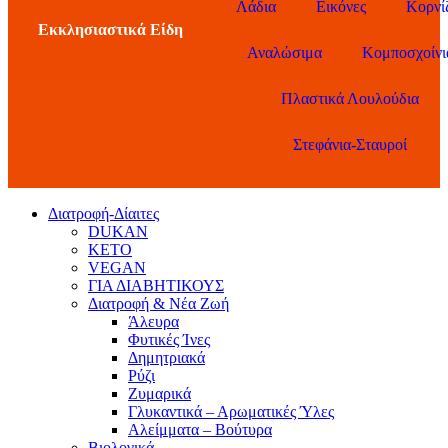
Λάδια
Εικόνες
Κορνί
Εκκλησιαστικά Είδη
Αναλώσιμα
Κομποσχοίνι
Πλαστικά Λουλούδια
Στεφάνια-Σταυροί
Διατροφή-Δίαιτες
DUKAN
KETO
VEGAN
ΓΙΑ ΔΙΑΒΗΤΙΚΟΥΣ
Διατροφή & Νέα Ζωή
Άλευρα
Φυτικές Ίνες
Δημητριακά
Ρύζι
Ζυμαρικά
Γλυκαντικά – Αρωματικές Ύλες
Αλείμματα – Βούτυρα
Βιολογικά