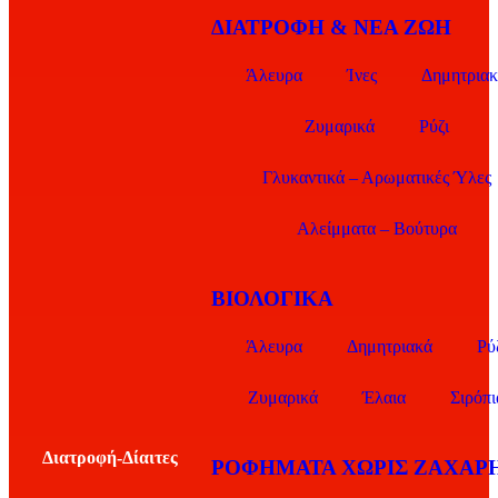
ΔΙΑΤΡΟΦΗ & ΝΕΑ ΖΩΗ
Άλευρα
Ίνες
Δημητρια
Ζυμαρικά
Ρύζι
Γλυκαντικά – Αρωματικές Ύλες
Αλείμματα – Βούτυρα
ΒΙΟΛΟΓΙΚΑ
Άλευρα
Δημητριακά
Ρύ
Ζυμαρικά
Έλαια
Σιρόπι
Διατροφή-Δίαιτες
ΡΟΦΗΜΑΤΑ ΧΩΡΙΣ ΖΑΧΑΡ