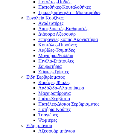
Πετσέτες-Ποδιές
Πιατοθήκες-Κουταλοθήκες
Τραπεζομάντηλα – Μουσαμάδες
Εργαλεία Κουζίνας
Αναδευτήρες
Αποφλοιωτές-Καθαριστές
Διάφορα Αξεσουάρ
Επιφάνειες κοπής-Ακονιστήρια
Κουτάλες-Πιρούνες
Λαβίδες-Τσιμπίδες
Μαχαίρια-Ψαλίδια
Πινέλα-Σπάτουλες
Σουρωτήρια
Στίφτες-Τρίφτες
Είδη Σερβιρίσματος
Καράφες-Φιάλες
Λαδόξιδα-Αλατοπίπερα
Μαχαιροπίρουνα
Πιάτα-Σερβίτσια
Πιατέλες-Δίσκοι Σερβιρίσματος
Ποτήρια-Κούπες
Τσαγιέρες
Ψωμιέρες
Είδη μπάνιου
Αξεσουάρ μπάνιου