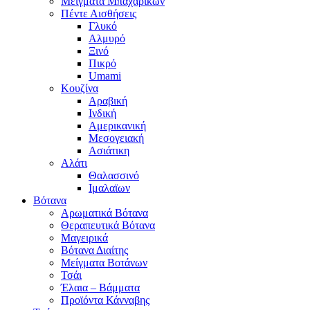
Μείγματα Μπαχαρικών
Πέντε Αισθήσεις
Γλυκό
Αλμυρό
Ξινό
Πικρό
Umami
Κουζίνα
Αραβική
Ινδική
Αμερικανική
Μεσογειακή
Ασιάτικη
Αλάτι
Θαλασσινό
Ιμαλαϊων
Βότανα
Αρωματικά Βότανα
Θεραπευτικά Βότανα
Μαγειρικά
Βότανα Διαίτης
Μείγματα Βοτάνων
Τσάι
Έλαια – Βάμματα
Προϊόντα Κάνναβης