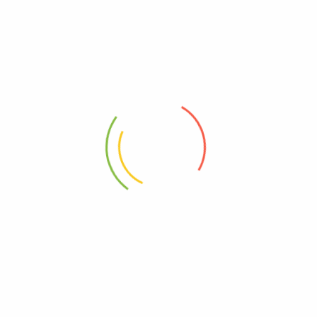
Σχετικά με εμάς
Όροι Χρήσης
Πολιτική Απορρήτου
Επικοινωνία
Χρήσιμα
Τρόποι Αποστολής
Τρόποι Πληρωμής
Πολιτική επιστροφών
Ακολουθήστε Μας
Facebook
Instagram