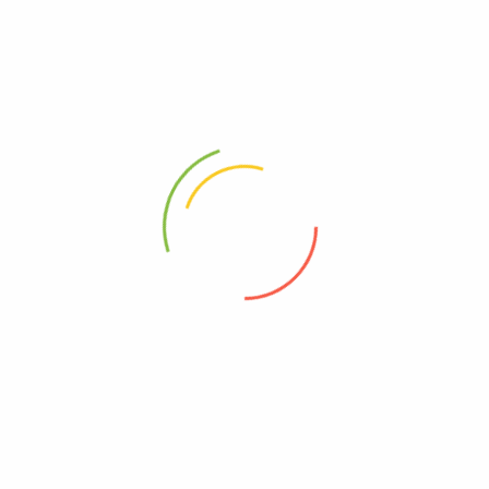
Σχετικά με εμάς
Όροι Χρήσης
Πολιτική Απορρήτου
Επικοινωνία
Χρήσιμα
Τρόποι Αποστολής
Τρόποι Πληρωμής
Πολιτική επιστροφών
Ακολουθήστε Μας
Facebook
Instagram