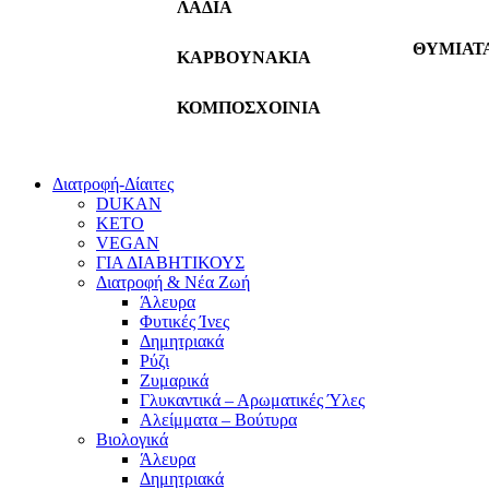
ΛΑΔΙΑ
ΘΥΜΙΑΤ
ΚΑΡΒΟΥΝΑΚΙΑ
ΚΟΜΠΟΣΧΟΙΝΙΑ
Διατροφή-Δίαιτες
DUKAN
KETO
VEGAN
ΓΙΑ ΔΙΑΒΗΤΙΚΟΥΣ
Διατροφή & Νέα Ζωή
Άλευρα
Φυτικές Ίνες
Δημητριακά
Ρύζι
Ζυμαρικά
Γλυκαντικά – Αρωματικές Ύλες
Αλείμματα – Βούτυρα
Βιολογικά
Άλευρα
Δημητριακά