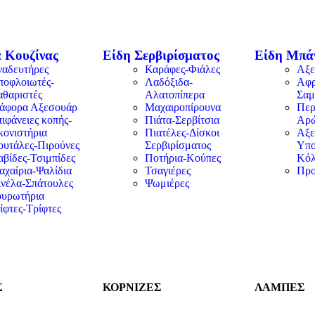
 Κουζίνας
Είδη Σερβιρίσματος
Είδη Μπά
ναδευτήρες
Καράφες-Φιάλες
Αξε
ποφλοιωτές-
Λαδόξιδα-
Αφρ
αθαριστές
Αλατοπίπερα
Σαμ
ιάφορα Αξεσουάρ
Μαχαιροπίρουνα
Περ
ιφάνειες κοπής-
Πιάτα-Σερβίτσια
Αρ
κονιστήρια
Πιατέλες-Δίσκοι
Αξε
ουτάλες-Πιρούνες
Σερβιρίσματος
Υπο
βίδες-Τσιμπίδες
Ποτήρια-Κούπες
Κόλ
αχαίρια-Ψαλίδια
Τσαγιέρες
Προ
ινέλα-Σπάτουλες
Ψωμιέρες
ουρωτήρια
ίφτες-Τρίφτες
Σ
ΚΟΡΝΙΖΕΣ
ΛΑΜΠΕΣ