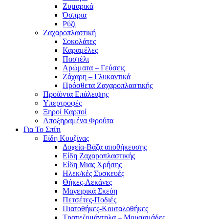
Ζυμαρικά
Όσπρια
Ρύζι
Ζαχαροπλαστική
Σοκολάτες
Καραμέλες
Παστέλι
Αρώματα – Γεύσεις
Ζάχαρη – Γλυκαντικά
Πρόσθετα Ζαχαροπλαστικής
Προϊόντα Επάλειψης
Υπερτροφές
Ξηροί Καρποί
Αποξηραμένα Φρούτα
Για Το Σπίτι
Είδη Κουζίνας
Δοχεία-Βάζα αποθήκευσης
Είδη Ζαχαροπλαστικής
Είδη Μιας Χρήσης
Ηλεκ/κές Συσκευές
Θήκες-Λεκάνες
Μαγειρικά Σκεύη
Πετσέτες-Ποδιές
Πιατοθήκες-Κουταλοθήκες
Τραπεζομάντηλα – Μουσαμάδες