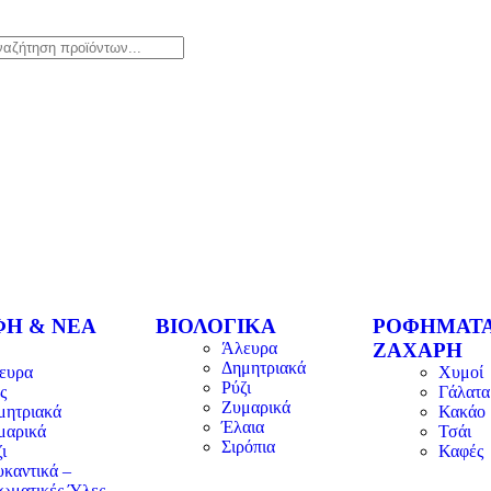
ΦΗ & ΝΕΑ
ΒΙΟΛΟΓΙΚΑ
ΡΟΦΗΜΑΤΑ
Άλευρα
ΖΑΧΑΡΗ
Δημητριακά
ευρα
Χυμοί
Ρύζι
ς
Γάλατα
Ζυμαρικά
μητριακά
Κακάο
Έλαια
μαρικά
Τσάι
Σιρόπια
ι
Καφές
υκαντικά –
ωματικές Ύλες