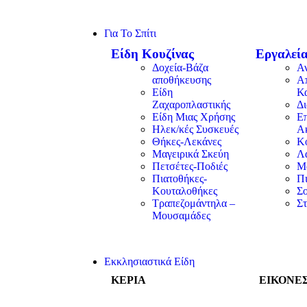
Για Το Σπίτι
Είδη Κουζίνας
Εργαλεία
Δοχεία-Βάζα
Α
αποθήκευσης
Α
Είδη
Κ
Ζαχαροπλαστικής
Δ
Είδη Μιας Χρήσης
Επ
Ηλεκ/κές Συσκευές
Α
Θήκες-Λεκάνες
Κ
Μαγειρικά Σκεύη
Λα
Πετσέτες-Ποδιές
Μ
Πιατοθήκες-
Π
Κουταλοθήκες
Σ
Τραπεζομάντηλα –
Στ
Μουσαμάδες
Εκκλησιαστικά Είδη
ΚΕΡΙΑ
ΕΙΚΟΝΕ