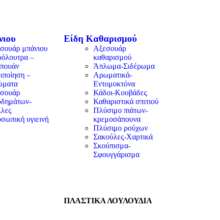
νιου
Είδη Καθαρισμού
σουάρ μπάνιου
Αξεσουάρ
όλουτρα –
καθαρισμού
πουάν
Άπλωμα-Σιδέρωμα
ιποίηση –
Αρωματικά-
ώματα
Εντομοκτόνα
σουάρ
Κάδοι-Κουβάδες
δημάτων-
Καθαριστικά σπιτιού
λες
Πλύσιμο πιάτων-
σωπική υγιεινή
κρεμοσάπουνα
Πλύσιμο ρούχων
Σακούλες-Χαρτικά
Σκούπισμα-
Σφουγγάρισμα
ΠΛΑΣΤΙΚΑ ΛΟΥΛΟΥΔΙΑ