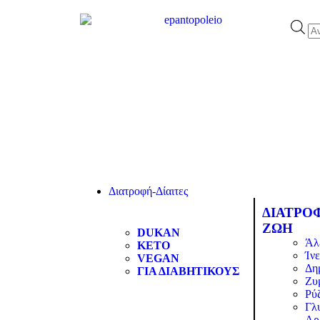
Διατροφή-Δίαιτες
ΔΙΑΤΡΟ
ΖΩΗ
DUKAN
Άλ
KETO
Ίνε
VEGAN
Δη
ΓΙΑ ΔΙΑΒΗΤΙΚΟΥΣ
Ζυ
Ρύζ
Γλ
Αρ