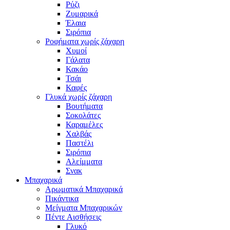
Ρύζι
Ζυμαρικά
Έλαια
Σιρόπια
Ροφήματα χωρίς ζάχαρη
Χυμοί
Γάλατα
Κακάο
Τσάι
Καφές
Γλυκά χωρίς ζάχαρη
Βουτήματα
Σοκολάτες
Καραμέλες
Χαλβάς
Παστέλι
Σιρόπια
Αλείμματα
Σνακ
Μπαχαρικά
Αρωματικά Μπαχαρικά
Πικάντικα
Μείγματα Μπαχαρικών
Πέντε Αισθήσεις
Γλυκό