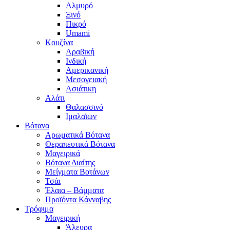
Αλμυρό
Ξινό
Πικρό
Umami
Κουζίνα
Αραβική
Ινδική
Αμερικανική
Μεσογειακή
Ασιάτικη
Αλάτι
Θαλασσινό
Ιμαλαϊων
Βότανα
Αρωματικά Βότανα
Θεραπευτικά Βότανα
Μαγειρικά
Βότανα Διαίτης
Μείγματα Βοτάνων
Τσάι
Έλαια – Βάμματα
Προϊόντα Κάνναβης
Τρόφιμα
Μαγειρική
Άλευρα