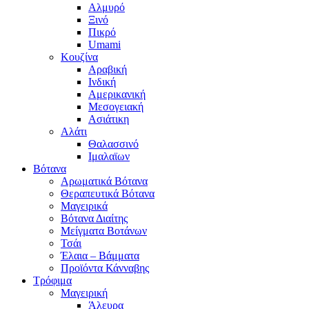
Αλμυρό
Ξινό
Πικρό
Umami
Κουζίνα
Αραβική
Ινδική
Αμερικανική
Μεσογειακή
Ασιάτικη
Αλάτι
Θαλασσινό
Ιμαλαϊων
Βότανα
Αρωματικά Βότανα
Θεραπευτικά Βότανα
Μαγειρικά
Βότανα Διαίτης
Μείγματα Βοτάνων
Τσάι
Έλαια – Βάμματα
Προϊόντα Κάνναβης
Τρόφιμα
Μαγειρική
Άλευρα