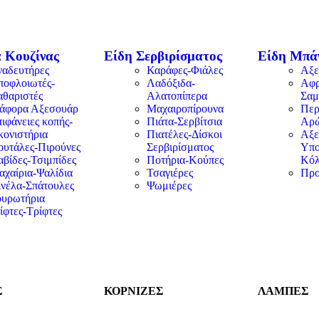
 Κουζίνας
Είδη Σερβιρίσματος
Είδη Μπά
ναδευτήρες
Καράφες-Φιάλες
Αξε
ποφλοιωτές-
Λαδόξιδα-
Αφρ
αθαριστές
Αλατοπίπερα
Σαμ
ιάφορα Αξεσουάρ
Μαχαιροπίρουνα
Περ
ιφάνειες κοπής-
Πιάτα-Σερβίτσια
Αρ
κονιστήρια
Πιατέλες-Δίσκοι
Αξε
ουτάλες-Πιρούνες
Σερβιρίσματος
Υπο
βίδες-Τσιμπίδες
Ποτήρια-Κούπες
Κόλ
αχαίρια-Ψαλίδια
Τσαγιέρες
Προ
ινέλα-Σπάτουλες
Ψωμιέρες
ουρωτήρια
ίφτες-Τρίφτες
Σ
ΚΟΡΝΙΖΕΣ
ΛΑΜΠΕΣ