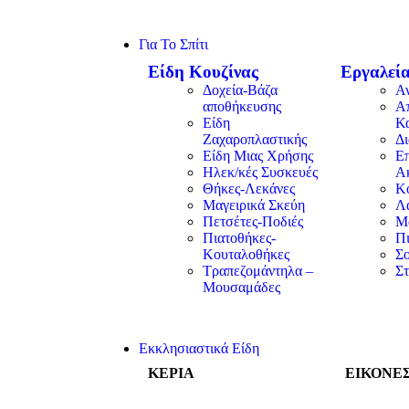
Για Το Σπίτι
Είδη Κουζίνας
Εργαλεία
Δοχεία-Βάζα
Α
αποθήκευσης
Α
Είδη
Κ
Ζαχαροπλαστικής
Δ
Είδη Μιας Χρήσης
Επ
Ηλεκ/κές Συσκευές
Α
Θήκες-Λεκάνες
Κ
Μαγειρικά Σκεύη
Λα
Πετσέτες-Ποδιές
Μ
Πιατοθήκες-
Π
Κουταλοθήκες
Σ
Τραπεζομάντηλα –
Στ
Μουσαμάδες
Εκκλησιαστικά Είδη
ΚΕΡΙΑ
ΕΙΚΟΝΕ