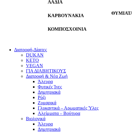
ΛΑΔΙΑ
ΘΥΜΙΑΤ
ΚΑΡΒΟΥΝΑΚΙΑ
ΚΟΜΠΟΣΧΟΙΝΙΑ
Διατροφή-Δίαιτες
DUKAN
KETO
VEGAN
ΓΙΑ ΔΙΑΒΗΤΙΚΟΥΣ
Διατροφή & Νέα Ζωή
Άλευρα
Φυτικές Ίνες
Δημητριακά
Ρύζι
Ζυμαρικά
Γλυκαντικά – Αρωματικές Ύλες
Αλείμματα – Βούτυρα
Βιολογικά
Άλευρα
Δημητριακά