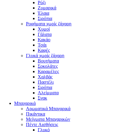
Ρύζι
Ζυμαρικά
Έλαια
Σιρόπια
Ροφήματα χωρίς ζάχαρη
Χυμοί
Γάλατα
Κακάο
Τσάι
Καφές
Γλυκά χωρίς ζάχαρη
Βουτήματα
Σοκολάτες
Καραμέλες
Χαλβάς
Παστέλι
Σιρόπια
Αλείμματα
Σνακ
Μπαχαρικά
Αρωματικά Μπαχαρικά
Πικάντικα
Μείγματα Μπαχαρικών
Πέντε Αισθήσεις
Γλυκό