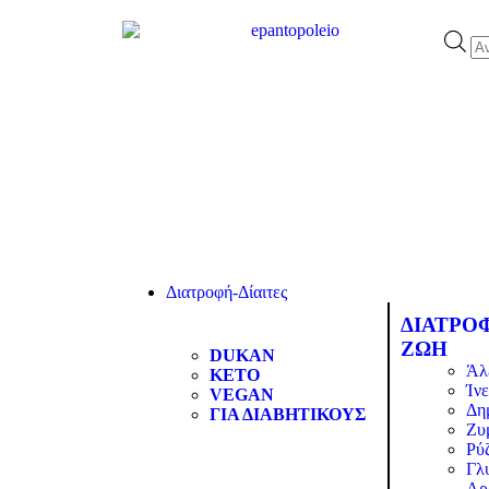
Διατροφή-Δίαιτες
ΔΙΑΤΡΟ
ΖΩΗ
DUKAN
Άλ
KETO
Ίνε
VEGAN
Δη
ΓΙΑ ΔΙΑΒΗΤΙΚΟΥΣ
Ζυ
Ρύζ
Γλ
Αρ