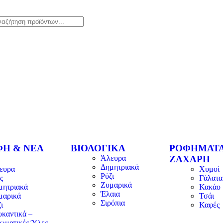
ΦΗ & ΝΕΑ
ΒΙΟΛΟΓΙΚΑ
ΡΟΦΗΜΑΤΑ
Άλευρα
ΖΑΧΑΡΗ
Δημητριακά
ευρα
Χυμοί
Ρύζι
ς
Γάλατα
Ζυμαρικά
μητριακά
Κακάο
Έλαια
μαρικά
Τσάι
Σιρόπια
ι
Καφές
υκαντικά –
ωματικές Ύλες