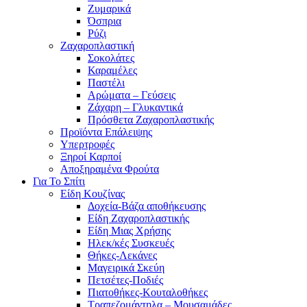
Ζυμαρικά
Όσπρια
Ρύζι
Ζαχαροπλαστική
Σοκολάτες
Καραμέλες
Παστέλι
Αρώματα – Γεύσεις
Ζάχαρη – Γλυκαντικά
Πρόσθετα Ζαχαροπλαστικής
Προϊόντα Επάλειψης
Υπερτροφές
Ξηροί Καρποί
Αποξηραμένα Φρούτα
Για Το Σπίτι
Είδη Κουζίνας
Δοχεία-Βάζα αποθήκευσης
Είδη Ζαχαροπλαστικής
Είδη Μιας Χρήσης
Ηλεκ/κές Συσκευές
Θήκες-Λεκάνες
Μαγειρικά Σκεύη
Πετσέτες-Ποδιές
Πιατοθήκες-Κουταλοθήκες
Τραπεζομάντηλα – Μουσαμάδες