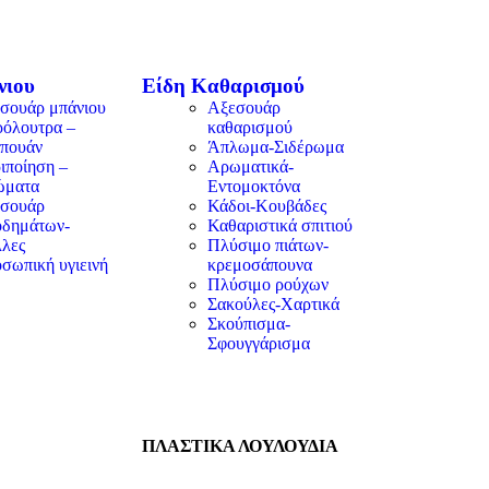
νιου
Είδη Καθαρισμού
σουάρ μπάνιου
Αξεσουάρ
όλουτρα –
καθαρισμού
πουάν
Άπλωμα-Σιδέρωμα
ιποίηση –
Αρωματικά-
ώματα
Εντομοκτόνα
σουάρ
Κάδοι-Κουβάδες
δημάτων-
Καθαριστικά σπιτιού
λες
Πλύσιμο πιάτων-
σωπική υγιεινή
κρεμοσάπουνα
Πλύσιμο ρούχων
Σακούλες-Χαρτικά
Σκούπισμα-
Σφουγγάρισμα
ΠΛΑΣΤΙΚΑ ΛΟΥΛΟΥΔΙΑ