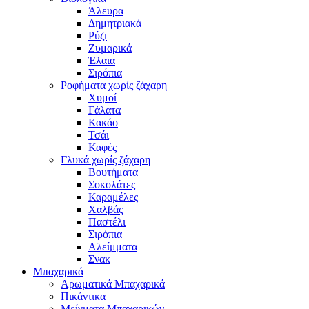
Άλευρα
Δημητριακά
Ρύζι
Ζυμαρικά
Έλαια
Σιρόπια
Ροφήματα χωρίς ζάχαρη
Χυμοί
Γάλατα
Κακάο
Τσάι
Καφές
Γλυκά χωρίς ζάχαρη
Βουτήματα
Σοκολάτες
Καραμέλες
Χαλβάς
Παστέλι
Σιρόπια
Αλείμματα
Σνακ
Μπαχαρικά
Αρωματικά Μπαχαρικά
Πικάντικα
Μείγματα Μπαχαρικών