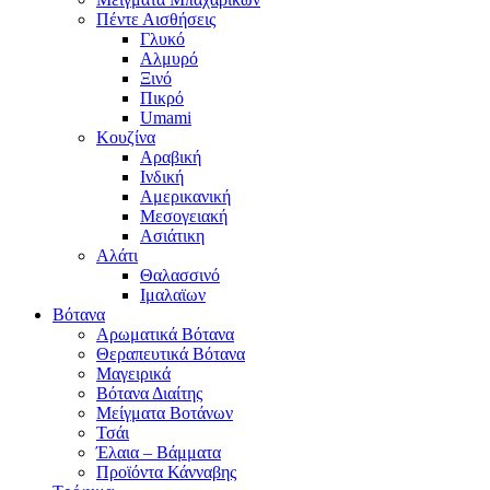
Πέντε Αισθήσεις
Γλυκό
Αλμυρό
Ξινό
Πικρό
Umami
Κουζίνα
Αραβική
Ινδική
Αμερικανική
Μεσογειακή
Ασιάτικη
Αλάτι
Θαλασσινό
Ιμαλαϊων
Βότανα
Αρωματικά Βότανα
Θεραπευτικά Βότανα
Μαγειρικά
Βότανα Διαίτης
Μείγματα Βοτάνων
Τσάι
Έλαια – Βάμματα
Προϊόντα Κάνναβης