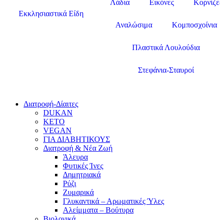
Λάδια
Εικόνες
Κορνίζε
Εκκλησιαστικά Είδη
Αναλώσιμα
Κομποσχοίνια
Πλαστικά Λουλούδια
Στεφάνια-Σταυροί
Διατροφή-Δίαιτες
DUKAN
KETO
VEGAN
ΓΙΑ ΔΙΑΒΗΤΙΚΟΥΣ
Διατροφή & Νέα Ζωή
Άλευρα
Φυτικές Ίνες
Δημητριακά
Ρύζι
Ζυμαρικά
Γλυκαντικά – Αρωματικές Ύλες
Αλείμματα – Βούτυρα
Βιολογικά