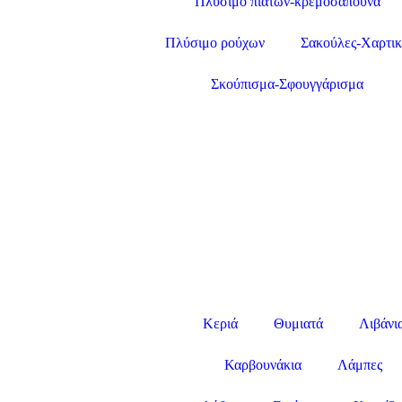
Πλύσιμο πιάτων-κρεμοσάπουνα
Πλύσιμο ρούχων
Σακούλες-Χαρτι
Σκούπισμα-Σφουγγάρισμα
Κεριά
Θυμιατά
Λιβάνι
Καρβουνάκια
Λάμπες