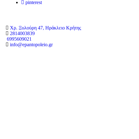
pinterest
Χρ. Ξυλούρη 47, Ηράκλειο Κρήτης
2814003839
6995609021
info@epantopoleio.gr
Copyright © 2024 epantopoleio.gr