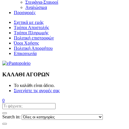
Στεφάνια-Σταυροί
Αναλώσιμα
Προσφορές
Σχετικά με εμάς
Τρόποι Αποστολής
Τρόποι Πληρωμής
Πολιτική επιστροφών
Όροι Χρήσης
Πολιτική Απορρήτου
Επικοινωνία
ΚΑΛΆΘΙ ΑΓΟΡΏΝ
Το καλάθι είναι άδειο.
Συνεχίστε τις αγορές σας
0
Search in: