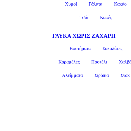
Χυμοί
Γάλατα
Κακάο
Τσάι
Καφές
ΓΛΥΚΑ ΧΩΡΙΣ ΖΑΧΑΡΗ
Βουτήματα
Σοκολάτες
Καραμέλες
Παστέλι
Χαλβά
Αλείμματα
Σιρόπια
Σνακ