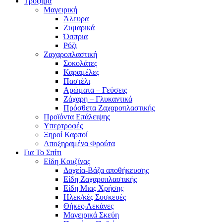
Τρόφιμα
Μαγειρική
Άλευρα
Ζυμαρικά
Όσπρια
Ρύζι
Ζαχαροπλαστική
Σοκολάτες
Καραμέλες
Παστέλι
Αρώματα – Γεύσεις
Ζάχαρη – Γλυκαντικά
Πρόσθετα Ζαχαροπλαστικής
Προϊόντα Επάλειψης
Υπερτροφές
Ξηροί Καρποί
Αποξηραμένα Φρούτα
Για Το Σπίτι
Είδη Κουζίνας
Δοχεία-Βάζα αποθήκευσης
Είδη Ζαχαροπλαστικής
Είδη Μιας Χρήσης
Ηλεκ/κές Συσκευές
Θήκες-Λεκάνες
Μαγειρικά Σκεύη