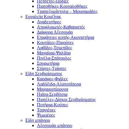
Πετσέτες-Ποδιές
Πιατοθήκες-Κουταλοθήκες
Τραπεζομάντηλα – Μουσαμάδες
Εργαλεία Κουζίνας
Αναδευτήρες
Αποφλοιωτές-Καθαριστές
Διάφορα Αξεσουάρ
Επιφάνειες κοπής-Ακονιστήρια
Κουτάλες-Πιρούνες
Λαβίδες-Τσιμπίδες
Μαχαίρια-Ψαλίδια
Πινέλα-Σπάτουλες
Σουρωτήρια
Στίφτες-Τρίφτες
Είδη Σερβιρίσματος
Καράφες-Φιάλες
Λαδόξιδα-Αλατοπίπερα
Μαχαιροπίρουνα
Πιάτα-Σερβίτσια
Πιατέλες-Δίσκοι Σερβιρίσματος
Ποτήρια-Κούπες
Τσαγιέρες
Ψωμιέρες
Είδη μπάνιου
Αξεσουάρ μπάνιου