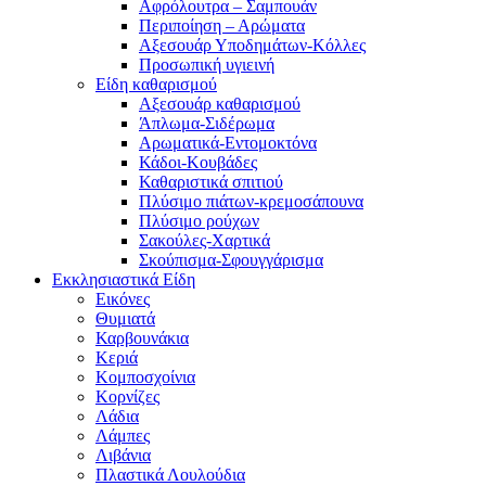
Αφρόλουτρα – Σαμπουάν
Περιποίηση – Αρώματα
Αξεσουάρ Υποδημάτων-Κόλλες
Προσωπική υγιεινή
Είδη καθαρισμού
Αξεσουάρ καθαρισμού
Άπλωμα-Σιδέρωμα
Αρωματικά-Εντομοκτόνα
Κάδοι-Κουβάδες
Καθαριστικά σπιτιού
Πλύσιμο πιάτων-κρεμοσάπουνα
Πλύσιμο ρούχων
Σακούλες-Χαρτικά
Σκούπισμα-Σφουγγάρισμα
Εκκλησιαστικά Είδη
Εικόνες
Θυμιατά
Καρβουνάκια
Κεριά
Κομποσχοίνια
Κορνίζες
Λάδια
Λάμπες
Λιβάνια
Πλαστικά Λουλούδια