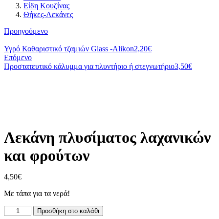
Είδη Κουζίνας
Θήκες-Λεκάνες
Προηγούμενο
Υγρό Καθαριστικό τζαμιών Glass -Alikon
2,20
€
Επόμενο
Προστατευτικό κάλυμμα για πλυντήριο ή στεγνωτήριο
3,50
€
Λεκάνη πλυσίματος λαχανικών
και φρούτων
4,50
€
Με τάπα για τα νερά!
Προσθήκη στο καλάθι