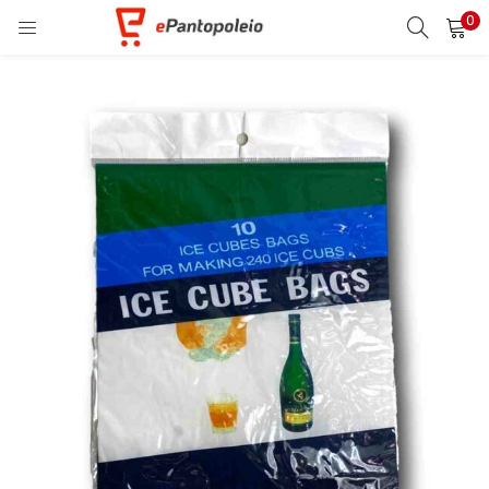
0
ΣΎΝΔΕΣΗ
ΕΓΓΡΑΦΉ
ΕΙΣΑΓΆΓΕΤΕ ΤΟ ΌΝΟΜΑ ΧΡΉΣΤΗ ΚΑΙ ΤΟΝ ΚΩΔΙΚΌ
ΠΡΌΣΒΑΣΉΣ ΣΑΣ ΓΙΑ ΝΑ ΣΥΝΔΕΘΕΊΤΕ.
Θυμήσου με
Ξεχάσατε τον κωδικό σας;