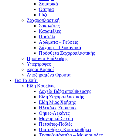
Ζυμαρικά
Όσπρια
Ρύζι
Ζαχαροπλαστική
Σοκολάτες
Καραμέλες
Παστέλι
Αρώματα – Γεύσεις
Ζάχαρη – Γλυκαντικά
Πρόσθετα Ζαχαροπλαστικής
Προϊόντα Επάλειψης
Υπερτροφές
Ξηροί Καρποί
Αποξηραμένα Φρούτα
Για Το Σπίτι
Είδη Κουζίνας
Δοχεία-Βάζα αποθήκευσης
Είδη Ζαχαροπλαστικής
Είδη Μιας Χρήσης
Ηλεκ/κές Συσκευές
Θήκες-Λεκάνες
Μαγειρικά Σκεύη
Πετσέτες-Ποδιές
Πιατοθήκες-Κουταλοθήκες
Τραπεζομάντηλα – Μουσαμάδες