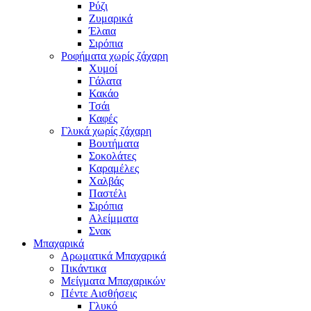
Ρύζι
Ζυμαρικά
Έλαια
Σιρόπια
Ροφήματα χωρίς ζάχαρη
Χυμοί
Γάλατα
Κακάο
Τσάι
Καφές
Γλυκά χωρίς ζάχαρη
Βουτήματα
Σοκολάτες
Καραμέλες
Χαλβάς
Παστέλι
Σιρόπια
Αλείμματα
Σνακ
Μπαχαρικά
Αρωματικά Μπαχαρικά
Πικάντικα
Μείγματα Μπαχαρικών
Πέντε Αισθήσεις
Γλυκό