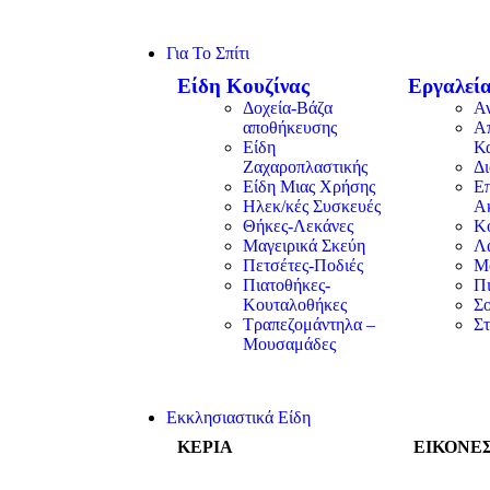
Για Το Σπίτι
Είδη Κουζίνας
Εργαλεία
Δοχεία-Βάζα
Α
αποθήκευσης
Α
Είδη
Κ
Ζαχαροπλαστικής
Δ
Είδη Μιας Χρήσης
Επ
Ηλεκ/κές Συσκευές
Α
Θήκες-Λεκάνες
Κ
Μαγειρικά Σκεύη
Λα
Πετσέτες-Ποδιές
Μ
Πιατοθήκες-
Π
Κουταλοθήκες
Σ
Τραπεζομάντηλα –
Στ
Μουσαμάδες
Εκκλησιαστικά Είδη
ΚΕΡΙΑ
ΕΙΚΟΝΕ