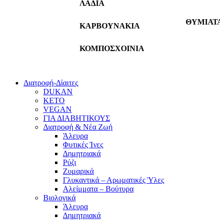
ΛΑΔΙΑ
ΘΥΜΙΑΤ
ΚΑΡΒΟΥΝΑΚΙΑ
ΚΟΜΠΟΣΧΟΙΝΙΑ
Διατροφή-Δίαιτες
DUKAN
KETO
VEGAN
ΓΙΑ ΔΙΑΒΗΤΙΚΟΥΣ
Διατροφή & Νέα Ζωή
Άλευρα
Φυτικές Ίνες
Δημητριακά
Ρύζι
Ζυμαρικά
Γλυκαντικά – Αρωματικές Ύλες
Αλείμματα – Βούτυρα
Βιολογικά
Άλευρα
Δημητριακά