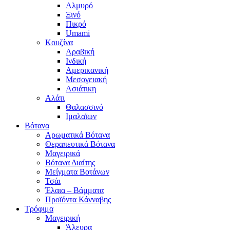
Αλμυρό
Ξινό
Πικρό
Umami
Κουζίνα
Αραβική
Ινδική
Αμερικανική
Μεσογειακή
Ασιάτικη
Αλάτι
Θαλασσινό
Ιμαλαϊων
Βότανα
Αρωματικά Βότανα
Θεραπευτικά Βότανα
Μαγειρικά
Βότανα Διαίτης
Μείγματα Βοτάνων
Τσάι
Έλαια – Βάμματα
Προϊόντα Κάνναβης
Τρόφιμα
Μαγειρική
Άλευρα