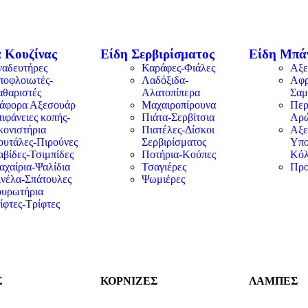
 Κουζίνας
Είδη Σερβιρίσματος
Είδη Μπά
ναδευτήρες
Καράφες-Φιάλες
Αξε
ποφλοιωτές-
Λαδόξιδα-
Αφρ
αθαριστές
Αλατοπίπερα
Σαμ
ιάφορα Αξεσουάρ
Μαχαιροπίρουνα
Περ
ιφάνειες κοπής-
Πιάτα-Σερβίτσια
Αρ
κονιστήρια
Πιατέλες-Δίσκοι
Αξε
ουτάλες-Πιρούνες
Σερβιρίσματος
Υπο
βίδες-Τσιμπίδες
Ποτήρια-Κούπες
Κόλ
αχαίρια-Ψαλίδια
Τσαγιέρες
Προ
ινέλα-Σπάτουλες
Ψωμιέρες
ουρωτήρια
ίφτες-Τρίφτες
Σ
ΚΟΡΝΙΖΕΣ
ΛΑΜΠΕΣ