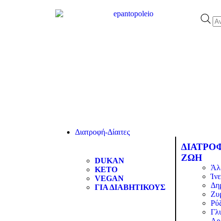
Διατροφή-Δίαιτες
ΔΙΑΤΡΟ
ΖΩΗ
DUKAN
Άλ
KETO
Ίνε
VEGAN
Δη
ΓΙΑ ΔΙΑΒΗΤΙΚΟΥΣ
Ζυ
Ρύζ
Γλ
Αρ