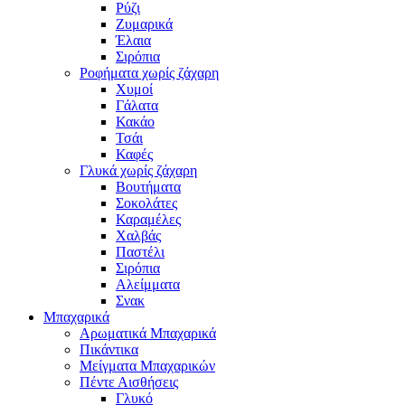
Ρύζι
Ζυμαρικά
Έλαια
Σιρόπια
Ροφήματα χωρίς ζάχαρη
Χυμοί
Γάλατα
Κακάο
Τσάι
Καφές
Γλυκά χωρίς ζάχαρη
Βουτήματα
Σοκολάτες
Καραμέλες
Χαλβάς
Παστέλι
Σιρόπια
Αλείμματα
Σνακ
Μπαχαρικά
Αρωματικά Μπαχαρικά
Πικάντικα
Μείγματα Μπαχαρικών
Πέντε Αισθήσεις
Γλυκό