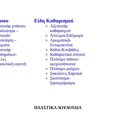
νιου
Είδη Καθαρισμού
σουάρ μπάνιου
Αξεσουάρ
όλουτρα –
καθαρισμού
πουάν
Άπλωμα-Σιδέρωμα
ιποίηση –
Αρωματικά-
ώματα
Εντομοκτόνα
σουάρ
Κάδοι-Κουβάδες
δημάτων-
Καθαριστικά σπιτιού
λες
Πλύσιμο πιάτων-
σωπική υγιεινή
κρεμοσάπουνα
Πλύσιμο ρούχων
Σακούλες-Χαρτικά
Σκούπισμα-
Σφουγγάρισμα
ΠΛΑΣΤΙΚΑ ΛΟΥΛΟΥΔΙΑ