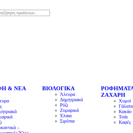
ΦΗ & ΝΕΑ
ΒΙΟΛΟΓΙΚΑ
ΡΟΦΗΜΑΤΑ
Άλευρα
ΖΑΧΑΡΗ
Δημητριακά
ευρα
Χυμοί
Ρύζι
ς
Γάλατα
Ζυμαρικά
μητριακά
Κακάο
Έλαια
μαρικά
Τσάι
Σιρόπια
ι
Καφές
υκαντικά –
ωματικές Ύλες