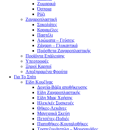
Ζυμαρικά
Όσπρια
Ρύζι
Ζαχαροπλαστική
Σοκολάτες
Καραμέλες
Παστέλι
Αρώματα – Γεύσεις
Ζάχαρη – Γλυκαντικά
Πρόσθετα Ζαχαροπλαστικής
Προϊόντα Επάλειψης
Υπερτροφές
Ξηροί Καρποί
Αποξηραμένα Φρούτα
Για Το Σπίτι
Είδη Κουζίνας
Δοχεία-Βάζα αποθήκευσης
Είδη Ζαχαροπλαστικής
Είδη Μιας Χρήσης
Ηλεκ/κές Συσκευές
Θήκες-Λεκάνες
Μαγειρικά Σκεύη
Πετσέτες-Ποδιές
Πιατοθήκες-Κουταλοθήκες
Τραπεζομάντηλα – Μουσαμάδες