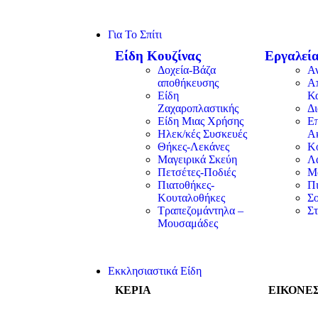
Για Το Σπίτι
Είδη Κουζίνας
Εργαλεία
Δοχεία-Βάζα
Α
αποθήκευσης
Α
Είδη
Κ
Ζαχαροπλαστικής
Δ
Είδη Μιας Χρήσης
Επ
Ηλεκ/κές Συσκευές
Α
Θήκες-Λεκάνες
Κ
Μαγειρικά Σκεύη
Λα
Πετσέτες-Ποδιές
Μ
Πιατοθήκες-
Π
Κουταλοθήκες
Σ
Τραπεζομάντηλα –
Στ
Μουσαμάδες
Εκκλησιαστικά Είδη
ΚΕΡΙΑ
ΕΙΚΟΝΕ