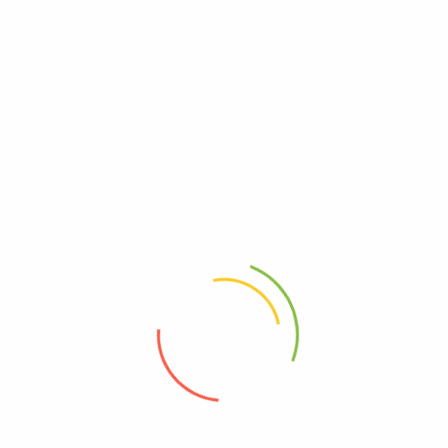
Πληροφορίες
Χρήσ
Σχετικά με εμάς
Τρόπο
Όροι Χρήσης
Τρόπ
Πολιτική Απορρήτου
Πολιτ
Επικοινωνία