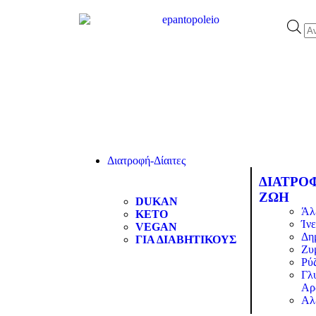
Διατροφή-Δίαιτες
ΔΙΑΤΡΟ
ΖΩΗ
DUKAN
Άλ
KETO
Ίνε
VEGAN
Δη
ΓΙΑ ΔΙΑΒΗΤΙΚΟΥΣ
Ζυ
Ρύζ
Γλ
Αρ
Αλ