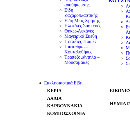
ΚΟΥΖΊ
αποθήκευσης
Α
Είδη
Α
Ζαχαροπλαστικής
Κ
Είδη Μιας Χρήσης
Δ
Ηλεκ/κές Συσκευές
Επ
Θήκες-Λεκάνες
Α
Μαγειρικά Σκεύη
Κ
Πετσέτες-Ποδιές
Λα
Πιατοθήκες-
Μ
Κουταλοθήκες
Π
Τραπεζομάντηλα –
Σ
Μουσαμάδες
Στ
Εκκλησιαστικά Είδη
ΚΕΡΙΑ
ΕΙΚΟΝΕ
ΛΑΔΙΑ
ΘΥΜΙΑΤ
ΚΑΡΒΟΥΝΑΚΙΑ
ΚΟΜΠΟΣΧΟΙΝΙΑ