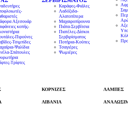
ΝΑΣ
ΣΕΡΒΙΡΊΣΜΑΤΟΣ
Αφρ
ναδευτήρες
Καράφες-Φιάλες
Σαμ
ποφλοιωτές-
Λαδόξιδα-
Περ
αθαριστές
Αλατοπίπερα
Αρ
ιάφορα Αξεσουάρ
Μαχαιροπίρουνα
Αξε
ιφάνειες κοπής-
Πιάτα-Σερβίτσια
Υπο
κονιστήρια
Πιατέλες-Δίσκοι
Κόλ
ουτάλες-Πιρούνες
Σερβιρίσματος
Προ
βίδες-Τσιμπίδες
Ποτήρια-Κούπες
αχαίρια-Ψαλίδια
Τσαγιέρες
ινέλα-Σπάτουλες
Ψωμιέρες
ουρωτήρια
ίφτες-Τρίφτες
Σ
ΚΟΡΝΙΖΕΣ
ΛΑΜΠΕΣ
Α
ΛΙΒΑΝΙΑ
ΑΝΑΛΩΣΙ