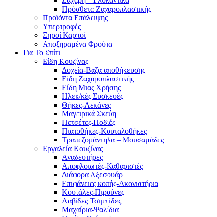
Ζάχαρη – Γλυκαντικά
Πρόσθετα Ζαχαροπλαστικής
Προϊόντα Επάλειψης
Υπερτροφές
Ξηροί Καρποί
Αποξηραμένα Φρούτα
Για Το Σπίτι
Είδη Κουζίνας
Δοχεία-Βάζα αποθήκευσης
Είδη Ζαχαροπλαστικής
Είδη Μιας Χρήσης
Ηλεκ/κές Συσκευές
Θήκες-Λεκάνες
Μαγειρικά Σκεύη
Πετσέτες-Ποδιές
Πιατοθήκες-Κουταλοθήκες
Τραπεζομάντηλα – Μουσαμάδες
Εργαλεία Κουζίνας
Αναδευτήρες
Αποφλοιωτές-Καθαριστές
Διάφορα Αξεσουάρ
Επιφάνειες κοπής-Ακονιστήρια
Κουτάλες-Πιρούνες
Λαβίδες-Τσιμπίδες
Μαχαίρια-Ψαλίδια