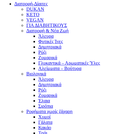
Διατροφή-Δίαιτες
DUKAN
KETO
VEGAN
ΓΙΑ ΔΙΑΒΗΤΙΚΟΥΣ
Διατροφή & Νέα Ζωή
Άλευρα
Φυτικές Ίνες
Δημητριακά
Ρύζι
Ζυμαρικά
Γλυκαντικά – Αρωματικές Ύλες
Αλείμματα – Βούτυρα
Βιολογικά
Άλευρα
Δημητριακά
Ρύζι
Ζυμαρικά
Έλαια
Σιρόπια
Ροφήματα χωρίς ζάχαρη
Χυμοί
Γάλατα
Κακάο
Τσάι