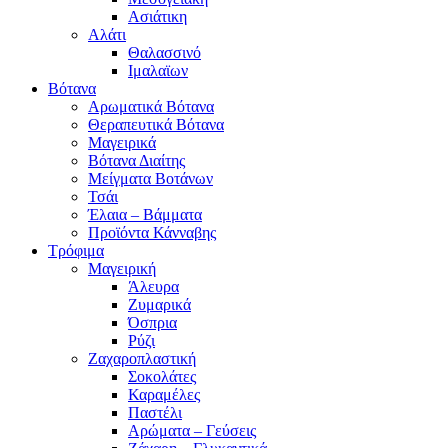
Ασιάτικη
Αλάτι
Θαλασσινό
Ιμαλαϊων
Βότανα
Αρωματικά Βότανα
Θεραπευτικά Βότανα
Μαγειρικά
Βότανα Διαίτης
Μείγματα Βοτάνων
Τσάι
Έλαια – Βάμματα
Προϊόντα Κάνναβης
Τρόφιμα
Μαγειρική
Άλευρα
Ζυμαρικά
Όσπρια
Ρύζι
Ζαχαροπλαστική
Σοκολάτες
Καραμέλες
Παστέλι
Αρώματα – Γεύσεις