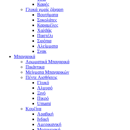
Καφές
Γλυκά χωρίς ζάχαρη
Βουτήματα
Σοκολάτες
Καραμέλες
Χαλβάς
Παστέλι
Σιρόπια
Αλείμματα
Σνακ
Μπαχαρικά
Αρωματικά Μπαχαρικά
Πικάντικα
Μείγματα Μπαχαρικών
Πέντε Αισθήσεις
Γλυκό
Αλμυρό
Ξινό
Πικρό
Umami
Κουζίνα
Αραβική
Ινδική
Αμερικανική
Μεσογειακή