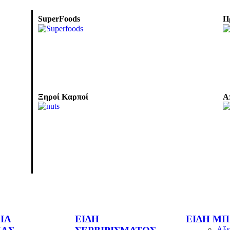
SuperFoods
Π
Ξηροί Καρποί
Α
ΊΑ
ΕΊΔΗ
ΕΊΔΗ Μ
Αξε