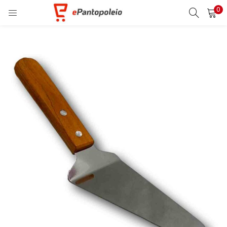
0
ΣΎΝΔΕΣΗ
ΕΓΓΡΑΦΉ
ΕΙΣΑΓΆΓΕΤΕ ΤΟ ΌΝΟΜΑ ΧΡΉΣΤΗ ΚΑΙ ΤΟΝ ΚΩΔΙΚΌ
ΠΡΌΣΒΑΣΉΣ ΣΑΣ ΓΙΑ ΝΑ ΣΥΝΔΕΘΕΊΤΕ.
Θυμήσου με
Ξεχάσατε τον κωδικό σας;