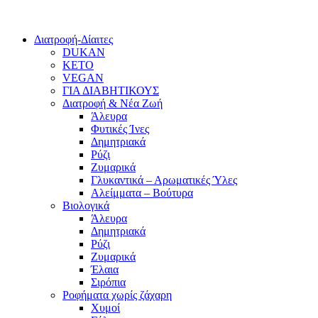
Διατροφή-Δίαιτες
DUKAN
KETO
VEGAN
ΓΙΑ ΔΙΑΒΗΤΙΚΟΥΣ
Διατροφή & Νέα Ζωή
Άλευρα
Φυτικές Ίνες
Δημητριακά
Ρύζι
Ζυμαρικά
Γλυκαντικά – Αρωματικές Ύλες
Αλείμματα – Βούτυρα
Βιολογικά
Άλευρα
Δημητριακά
Ρύζι
Ζυμαρικά
Έλαια
Σιρόπια
Ροφήματα χωρίς ζάχαρη
Χυμοί