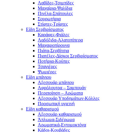
Λαβίδες-Τσιμπίδες
Μαχαίρια-Ψαλίδια
Πινέλα-Σπάτουλες
Σουρωτήρια
Στίφτες-Τρίφτες
Είδη Σερβιρίσματος
Καράφες-Φιάλες
Λαδόξιδα-Αλατοπίπερα
Μαχαιροπίρουνα
Πιάτα-Σερβίτσια
Πιατέλες-Δίσκοι Σερβιρίσματος
Ποτήρια-Κούπες
Τσαγιέρες
Ψωμιέρες
Είδη μπάνιου
Αξεσουάρ μπάνιου
Αφρόλουτρα – Σαμπουάν
Περιποίηση – Αρώματα
Αξεσουάρ Υποδημάτων-Κόλλες
Προσωπική υγιεινή
Είδη καθαρισμού
Αξεσουάρ καθαρισμού
Άπλωμα-Σιδέρωμα
Αρωματικά-Εντομοκτόνα
Κάδοι-Κουβάδες