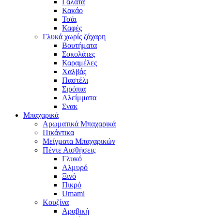
Γάλατα
Κακάο
Τσάι
Καφές
Γλυκά χωρίς ζάχαρη
Βουτήματα
Σοκολάτες
Καραμέλες
Χαλβάς
Παστέλι
Σιρόπια
Αλείμματα
Σνακ
Μπαχαρικά
Αρωματικά Μπαχαρικά
Πικάντικα
Μείγματα Μπαχαρικών
Πέντε Αισθήσεις
Γλυκό
Αλμυρό
Ξινό
Πικρό
Umami
Κουζίνα
Αραβική