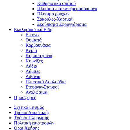
Καθαριστικά σπιτιού
Πλύσιμο πιάτων-κρεμοσάπουνα
Πλύσιμο ρούχων
Σακούλες-Χαρτικά
Σκούπισμα-Σφουγγάρισμα
Εκκλησιαστικά Είδη
Εικόνες
Θυμιατά
Καρβουνάκια
Κεριά
Κομποσχοίνια
Κορνίζες
Λάδια
Λάμπες
Λιβάνια
Πλαστικά Λουλούδια
Στεφάνια-Σταυροί
Αναλώσιμα
Προσφορές
Σχετικά με εμάς
Τρόποι Αποστολής
Τρόποι Πληρωμής
Πολιτική επιστροφών
Όροι Χρήσης