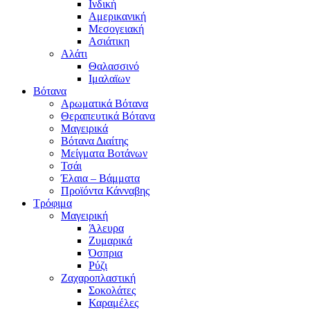
Ινδική
Αμερικανική
Μεσογειακή
Ασιάτικη
Αλάτι
Θαλασσινό
Ιμαλαϊων
Βότανα
Αρωματικά Βότανα
Θεραπευτικά Βότανα
Μαγειρικά
Βότανα Διαίτης
Μείγματα Βοτάνων
Τσάι
Έλαια – Βάμματα
Προϊόντα Κάνναβης
Τρόφιμα
Μαγειρική
Άλευρα
Ζυμαρικά
Όσπρια
Ρύζι
Ζαχαροπλαστική
Σοκολάτες
Καραμέλες