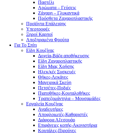
Παστέλι
Αρώματα – Γεύσεις
Ζάχαρη – Γλυκαντικά
Πρόσθετα Ζαχαροπλαστικής
Προϊόντα Επάλειψης
Υπερτροφές
Ξηροί Καρποί
Αποξηραμένα Φρούτα
Για Το Σπίτι
Είδη Κουζίνας
Δοχεία-Βάζα αποθήκευσης
Είδη Ζαχαροπλαστικής
Είδη Μιας Χρήσης
Ηλεκ/κές Συσκευές
Θήκες-Λεκάνες
Μαγειρικά Σκεύη
Πετσέτες-Ποδιές
Πιατοθήκες-Κουταλοθήκες
Τραπεζομάντηλα – Μουσαμάδες
Εργαλεία Κουζίνας
Αναδευτήρες
Αποφλοιωτές-Καθαριστές
Διάφορα Αξεσουάρ
Επιφάνειες κοπής-Ακονιστήρια
Κουτάλες-Πιρούνες