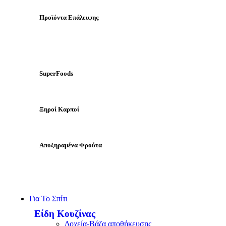
Προϊόντα Επάλειψης
SuperFoods
Ξηροί Καρποί
Αποξηραμένα Φρούτα
Για Το Σπίτι
Είδη Κουζίνας
Δοχεία-Βάζα αποθήκευσης