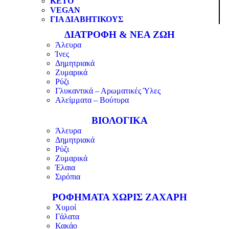
KETO
VEGAN
ΓΙΑ ΔΙΑΒΗΤΙΚΟΥΣ
ΔΙΑΤΡΟΦΗ & ΝΕΑ ΖΩΗ
Άλευρα
Ίνες
Δημητριακά
Ζυμαρικά
Ρύζι
Γλυκαντικά – Αρωματικές Ύλες
Αλείμματα – Βούτυρα
ΒΙΟΛΟΓΙΚΑ
Άλευρα
Δημητριακά
Ρύζι
Ζυμαρικά
Έλαια
Σιρόπια
ΡΟΦΗΜΑΤΑ ΧΩΡΙΣ ΖΑΧΑΡΗ
Χυμοί
Γάλατα
Κακάο