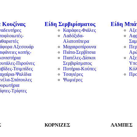
 Κουζίνας
Είδη Σερβιρίσματος
Είδη Μπά
ναδευτήρες
Καράφες-Φιάλες
Αξε
ποφλοιωτές-
Λαδόξιδα-
Αφρ
αθαριστές
Αλατοπίπερα
Σαμ
ιάφορα Αξεσουάρ
Μαχαιροπίρουνα
Περ
ιφάνειες κοπής-
Πιάτα-Σερβίτσια
Αρ
κονιστήρια
Πιατέλες-Δίσκοι
Αξε
ουτάλες-Πιρούνες
Σερβιρίσματος
Υπο
βίδες-Τσιμπίδες
Ποτήρια-Κούπες
Κόλ
αχαίρια-Ψαλίδια
Τσαγιέρες
Προ
ινέλα-Σπάτουλες
Ψωμιέρες
ουρωτήρια
ίφτες-Τρίφτες
Σ
ΚΟΡΝΙΖΕΣ
ΛΑΜΠΕΣ