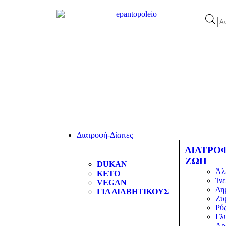
Διατροφή-Δίαιτες
ΔΙΑΤΡΟ
ΖΩΗ
DUKAN
Άλ
KETO
Ίνε
VEGAN
Δη
ΓΙΑ ΔΙΑΒΗΤΙΚΟΥΣ
Ζυ
Ρύζ
Γλ
Αρ