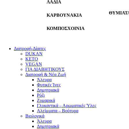
ΛΑΔΙΑ
ΘΥΜΙΑΤ
ΚΑΡΒΟΥΝΑΚΙΑ
ΚΟΜΠΟΣΧΟΙΝΙΑ
Διατροφή-Δίαιτες
DUKAN
KETO
VEGAN
ΓΙΑ ΔΙΑΒΗΤΙΚΟΥΣ
Διατροφή & Νέα Ζωή
Άλευρα
Φυτικές Ίνες
Δημητριακά
Ρύζι
Ζυμαρικά
Γλυκαντικά – Αρωματικές Ύλες
Αλείμματα – Βούτυρα
Βιολογικά
Άλευρα
Δημητριακά