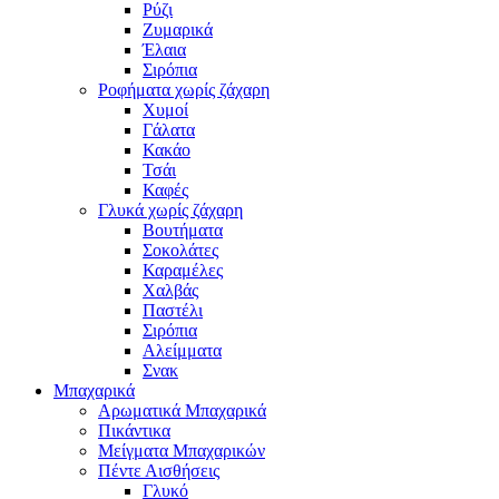
Ρύζι
Ζυμαρικά
Έλαια
Σιρόπια
Ροφήματα χωρίς ζάχαρη
Χυμοί
Γάλατα
Κακάο
Τσάι
Καφές
Γλυκά χωρίς ζάχαρη
Βουτήματα
Σοκολάτες
Καραμέλες
Χαλβάς
Παστέλι
Σιρόπια
Αλείμματα
Σνακ
Μπαχαρικά
Αρωματικά Μπαχαρικά
Πικάντικα
Μείγματα Μπαχαρικών
Πέντε Αισθήσεις
Γλυκό