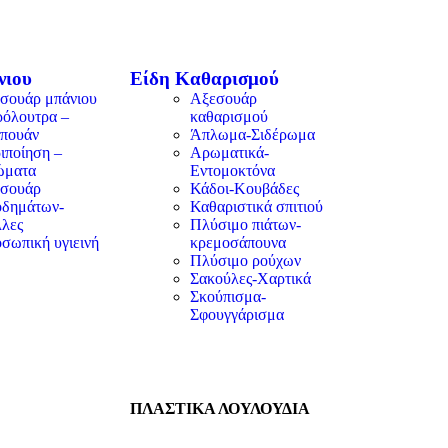
νιου
Είδη Καθαρισμού
σουάρ μπάνιου
Αξεσουάρ
όλουτρα –
καθαρισμού
πουάν
Άπλωμα-Σιδέρωμα
ιποίηση –
Αρωματικά-
ώματα
Εντομοκτόνα
σουάρ
Κάδοι-Κουβάδες
δημάτων-
Καθαριστικά σπιτιού
λες
Πλύσιμο πιάτων-
σωπική υγιεινή
κρεμοσάπουνα
Πλύσιμο ρούχων
Σακούλες-Χαρτικά
Σκούπισμα-
Σφουγγάρισμα
ΠΛΑΣΤΙΚΑ ΛΟΥΛΟΥΔΙΑ