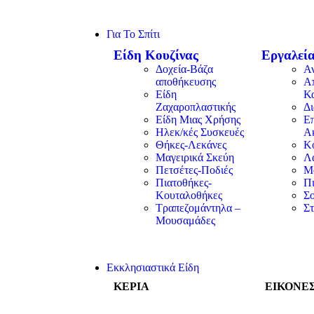
Για Το Σπίτι
Είδη Κουζίνας
Εργαλεία
Δοχεία-Βάζα
Α
αποθήκευσης
Α
Είδη
Κ
Ζαχαροπλαστικής
Δ
Είδη Μιας Χρήσης
Επ
Ηλεκ/κές Συσκευές
Α
Θήκες-Λεκάνες
Κ
Μαγειρικά Σκεύη
Λα
Πετσέτες-Ποδιές
Μ
Πιατοθήκες-
Π
Κουταλοθήκες
Σ
Τραπεζομάντηλα –
Στ
Μουσαμάδες
Εκκλησιαστικά Είδη
ΚΕΡΙΑ
ΕΙΚΟΝΕ