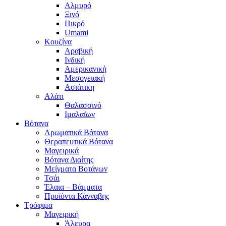
Αλμυρό
Ξινό
Πικρό
Umami
Κουζίνα
Αραβική
Ινδική
Αμερικανική
Μεσογειακή
Ασιάτικη
Αλάτι
Θαλασσινό
Ιμαλαϊων
Βότανα
Αρωματικά Βότανα
Θεραπευτικά Βότανα
Μαγειρικά
Βότανα Διαίτης
Μείγματα Βοτάνων
Τσάι
Έλαια – Βάμματα
Προϊόντα Κάνναβης
Τρόφιμα
Μαγειρική
Άλευρα