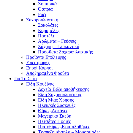
Ζυμαρικά
Όσπρια
Ρύζι
Ζαχαροπλαστική
Σοκολάτες
Καραμέλες
Παστέλι
Αρώματα – Γεύσεις
Ζάχαρη – Γλυκαντικά
Πρόσθετα Ζαχαροπλαστικής
Προϊόντα Επάλειψης
Υπερτροφές
Ξηροί Καρποί
Αποξηραμένα Φρούτα
Για Το Σπίτι
Είδη Κουζίνας
Δοχεία-Βάζα αποθήκευσης
Είδη Ζαχαροπλαστικής
Είδη Μιας Χρήσης
Ηλεκ/κές Συσκευές
Θήκες-Λεκάνες
Μαγειρικά Σκεύη
Πετσέτες-Ποδιές
Πιατοθήκες-Κουταλοθήκες
Τραπεζομάντηλα – Μουσαμάδες