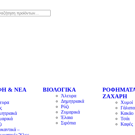
ΦΗ & ΝΕΑ
ΒΙΟΛΟΓΙΚΑ
ΡΟΦΗΜΑΤΑ
Άλευρα
ΖΑΧΑΡΗ
Δημητριακά
ευρα
Χυμοί
Ρύζι
ς
Γάλατα
Ζυμαρικά
μητριακά
Κακάο
Έλαια
μαρικά
Τσάι
Σιρόπια
ι
Καφές
υκαντικά –
ωματικές Ύλες