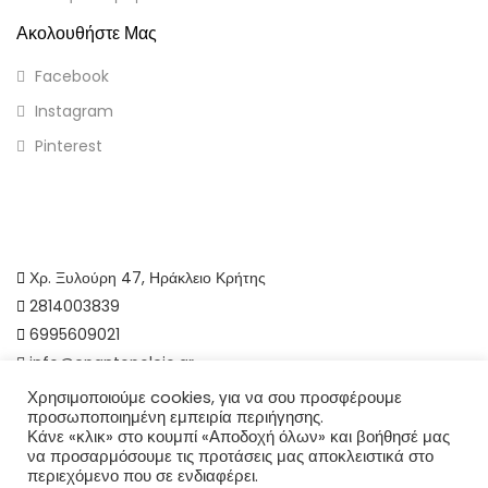
Ακολουθήστε Μας
Facebook
Instagram
Pinterest
Χρ. Ξυλούρη 47, Ηράκλειο Κρήτης
2814003839
6995609021
info@epantopoleio.gr
Χρησιμοποιούμε cookies, για να σου προσφέρουμε
προσωποποιημένη εμπειρία περιήγησης.
Κάνε «κλικ» στο κουμπί «Αποδοχή όλων» και βοήθησέ μας
να προσαρμόσουμε τις προτάσεις μας αποκλειστικά στο
Copyright © 2024 epantopoleio.gr
περιεχόμενο που σε ενδιαφέρει.