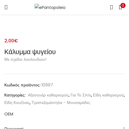
0
ΣΎΝΔΕΣΗ
ΕΓΓΡΑΦΉ
ΕΙΣΑΓΆΓΕΤΕ ΤΟ ΌΝΟΜΑ ΧΡΉΣΤΗ ΚΑΙ ΤΟΝ ΚΩΔΙΚΌ
ΠΡΌΣΒΑΣΉΣ ΣΑΣ ΓΙΑ ΝΑ ΣΥΝΔΕΘΕΊΤΕ.
2,00
€
Κάλυμμα ψυγείου
Με σχέδιο λουλουδιών!
Alternative:
Θυμήσου με
Κωδικός προϊόντος:
10997
Κατηγορίες:
Αξεσουάρ καθαρισμού
,
Για Το Σπίτι
,
Είδη καθαρισμού
,
Ξεχάσατε τον κωδικό σας;
Είδη Κουζίνας
,
Τραπεζομάντηλα - Μουσαμάδες
OEM
Περιγραφή