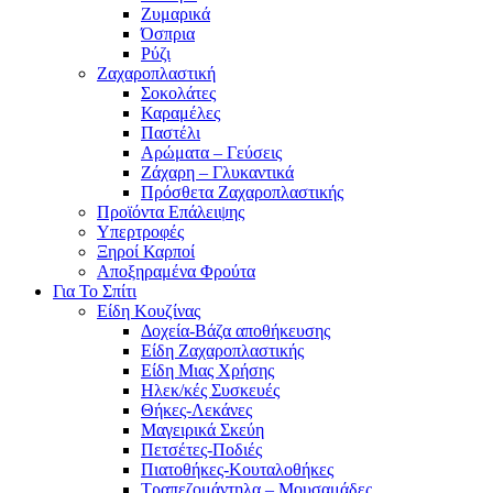
Ζυμαρικά
Όσπρια
Ρύζι
Ζαχαροπλαστική
Σοκολάτες
Καραμέλες
Παστέλι
Αρώματα – Γεύσεις
Ζάχαρη – Γλυκαντικά
Πρόσθετα Ζαχαροπλαστικής
Προϊόντα Επάλειψης
Υπερτροφές
Ξηροί Καρποί
Αποξηραμένα Φρούτα
Για Το Σπίτι
Είδη Κουζίνας
Δοχεία-Βάζα αποθήκευσης
Είδη Ζαχαροπλαστικής
Είδη Μιας Χρήσης
Ηλεκ/κές Συσκευές
Θήκες-Λεκάνες
Μαγειρικά Σκεύη
Πετσέτες-Ποδιές
Πιατοθήκες-Κουταλοθήκες
Τραπεζομάντηλα – Μουσαμάδες