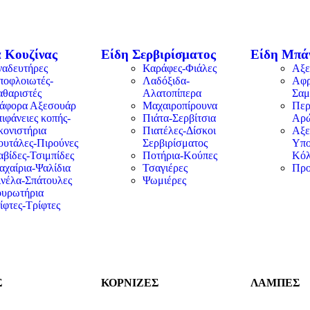
 Κουζίνας
Είδη Σερβιρίσματος
Είδη Μπά
ναδευτήρες
Καράφες-Φιάλες
Αξε
ποφλοιωτές-
Λαδόξιδα-
Αφρ
αθαριστές
Αλατοπίπερα
Σαμ
ιάφορα Αξεσουάρ
Μαχαιροπίρουνα
Περ
ιφάνειες κοπής-
Πιάτα-Σερβίτσια
Αρ
κονιστήρια
Πιατέλες-Δίσκοι
Αξε
ουτάλες-Πιρούνες
Σερβιρίσματος
Υπο
βίδες-Τσιμπίδες
Ποτήρια-Κούπες
Κόλ
αχαίρια-Ψαλίδια
Τσαγιέρες
Προ
ινέλα-Σπάτουλες
Ψωμιέρες
ουρωτήρια
ίφτες-Τρίφτες
Σ
ΚΟΡΝΙΖΕΣ
ΛΑΜΠΕΣ