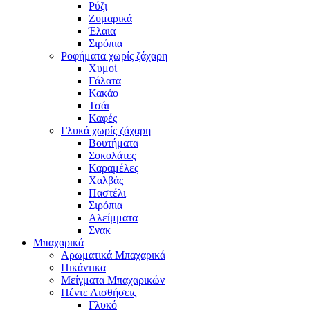
Ρύζι
Ζυμαρικά
Έλαια
Σιρόπια
Ροφήματα χωρίς ζάχαρη
Χυμοί
Γάλατα
Κακάο
Τσάι
Καφές
Γλυκά χωρίς ζάχαρη
Βουτήματα
Σοκολάτες
Καραμέλες
Χαλβάς
Παστέλι
Σιρόπια
Αλείμματα
Σνακ
Μπαχαρικά
Αρωματικά Μπαχαρικά
Πικάντικα
Μείγματα Μπαχαρικών
Πέντε Αισθήσεις
Γλυκό