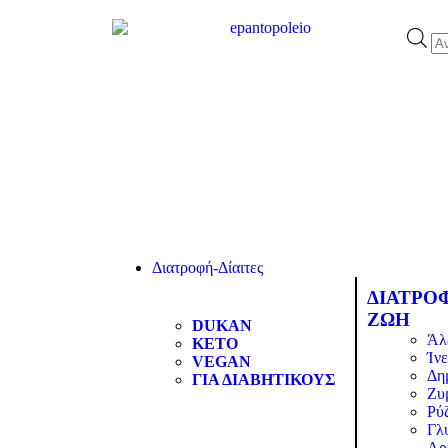
Διατροφή-Δίαιτες
ΔΙΑΤΡΟ
ΖΩΗ
DUKAN
Άλ
KETO
Ίνε
VEGAN
Δη
ΓΙΑ ΔΙΑΒΗΤΙΚΟΥΣ
Ζυ
Ρύζ
Γλ
Αρ