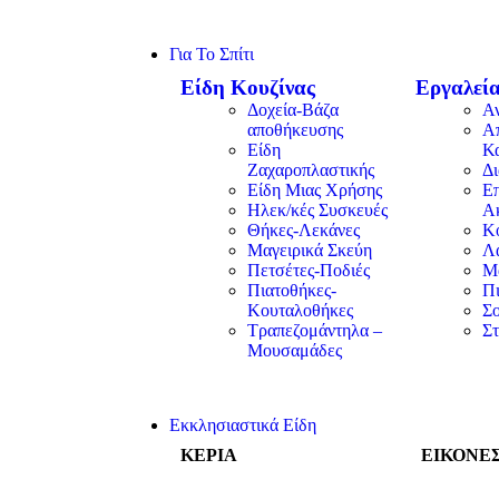
Για Το Σπίτι
Είδη Κουζίνας
Εργαλεία
Δοχεία-Βάζα
Α
αποθήκευσης
Α
Είδη
Κ
Ζαχαροπλαστικής
Δ
Είδη Μιας Χρήσης
Επ
Ηλεκ/κές Συσκευές
Α
Θήκες-Λεκάνες
Κ
Μαγειρικά Σκεύη
Λα
Πετσέτες-Ποδιές
Μ
Πιατοθήκες-
Π
Κουταλοθήκες
Σ
Τραπεζομάντηλα –
Στ
Μουσαμάδες
Εκκλησιαστικά Είδη
ΚΕΡΙΑ
ΕΙΚΟΝΕ