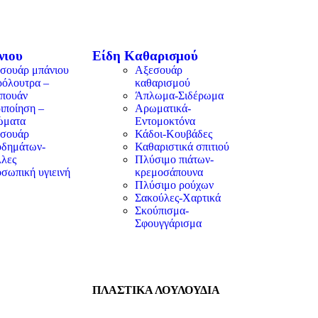
νιου
Είδη Καθαρισμού
σουάρ μπάνιου
Αξεσουάρ
όλουτρα –
καθαρισμού
πουάν
Άπλωμα-Σιδέρωμα
ιποίηση –
Αρωματικά-
ώματα
Εντομοκτόνα
σουάρ
Κάδοι-Κουβάδες
δημάτων-
Καθαριστικά σπιτιού
λες
Πλύσιμο πιάτων-
σωπική υγιεινή
κρεμοσάπουνα
Πλύσιμο ρούχων
Σακούλες-Χαρτικά
Σκούπισμα-
Σφουγγάρισμα
ΠΛΑΣΤΙΚΑ ΛΟΥΛΟΥΔΙΑ