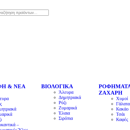
ΦΗ & ΝΕΑ
ΒΙΟΛΟΓΙΚΑ
ΡΟΦΗΜΑΤΑ
Άλευρα
ΖΑΧΑΡΗ
Δημητριακά
ευρα
Χυμοί
Ρύζι
ς
Γάλατα
Ζυμαρικά
μητριακά
Κακάο
Έλαια
μαρικά
Τσάι
Σιρόπια
ι
Καφές
υκαντικά –
ωματικές Ύλες