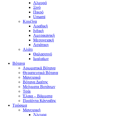
Αλμυρό
Ξινό
Πικρό
Umami
Κουζίνα
Αραβική
Ινδική
Αμερικανική
Μεσογειακή
Ασιάτικη
Αλάτι
Θαλασσινό
Ιμαλαϊων
Βότανα
Αρωματικά Βότανα
Θεραπευτικά Βότανα
Μαγειρικά
Βότανα Διαίτης
Μείγματα Βοτάνων
Τσάι
Έλαια – Βάμματα
Προϊόντα Κάνναβης
Τρόφιμα
Μαγειρική
Άλευρα