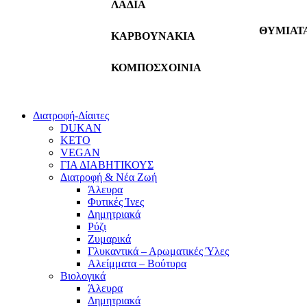
ΛΑΔΙΑ
ΘΥΜΙΑΤ
ΚΑΡΒΟΥΝΑΚΙΑ
ΚΟΜΠΟΣΧΟΙΝΙΑ
Διατροφή-Δίαιτες
DUKAN
KETO
VEGAN
ΓΙΑ ΔΙΑΒΗΤΙΚΟΥΣ
Διατροφή & Νέα Ζωή
Άλευρα
Φυτικές Ίνες
Δημητριακά
Ρύζι
Ζυμαρικά
Γλυκαντικά – Αρωματικές Ύλες
Αλείμματα – Βούτυρα
Βιολογικά
Άλευρα
Δημητριακά