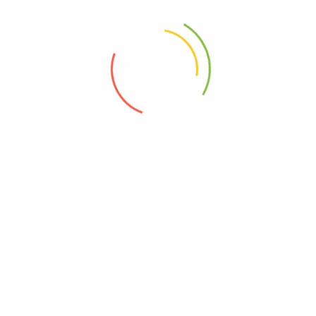
ΞΎΣΜΑ ΠΟΡΤΟΚΑΛΙΟΎ
ΠΑΣΤΕΛΆΚΙΑ ΜΠΟΥΚΊΤΣΕΣ
From
1,20
€
From
0,70
€
Επιλογή
Επιλογή
Προσφορά
Προσφορά
ΡΕΒΎΘΙΑ ΧΟΝΤΡΆ ΧΎΜΑ
ΡΎΖΙ ΓΛΑΣΈ ΧΎΜΑ
From
0,80
€
From
0,40
€
Επιλογή
Επιλογή
1
2